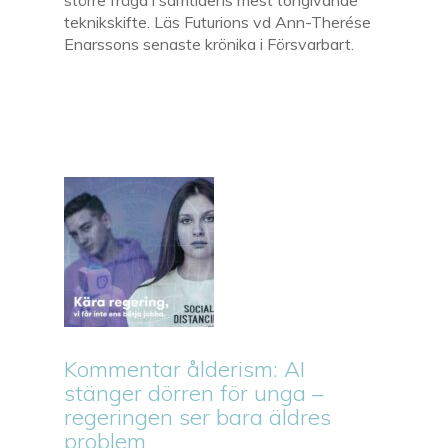
större fråga i samtidens mest tongivande
teknikskifte. Läs Futurions vd Ann-Therése
Enarssons senaste krönika i Försvarbart.
Kommentar ålderism: AI
stänger dörren för unga –
regeringen ser bara äldres
problem