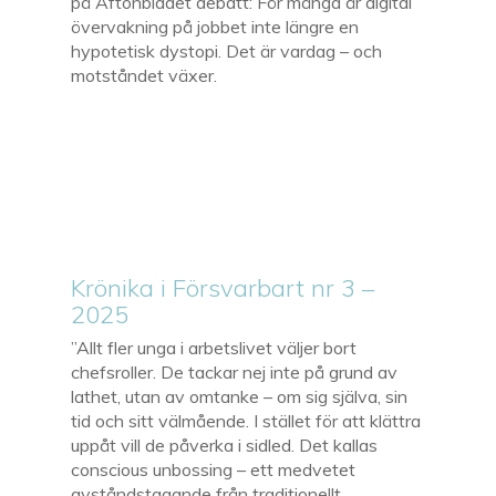
på Aftonbladet debatt: För många är digital
övervakning på jobbet inte längre en
hypotetisk dystopi. Det är vardag – och
motståndet växer.
Krönika i Försvarbart nr 3 –
2025
”Allt fler unga i arbetslivet väljer bort
chefsroller. De tackar nej inte på grund av
lathet, utan av omtanke – om sig själva, sin
tid och sitt välmående. I stället för att klättra
uppåt vill de påverka i sidled. Det kallas
conscious unbossing – ett medvetet
avståndstagande från traditionellt