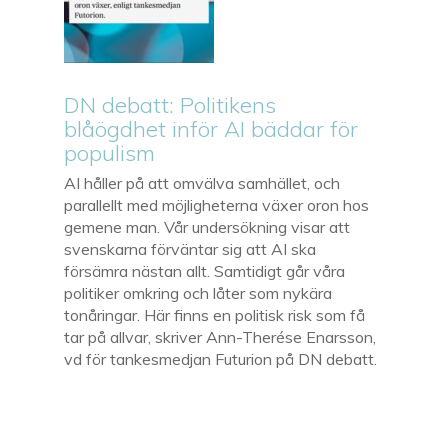
DN debatt: Politikens
blåögdhet inför AI bäddar för
populism
AI håller på att omvälva samhället, och
parallellt med möjligheterna växer oron hos
gemene man. Vår undersökning visar att
svenskarna förväntar sig att AI ska
försämra nästan allt. Samtidigt går våra
politiker omkring och låter som nykära
tonåringar. Här finns en politisk risk som få
tar på allvar, skriver Ann-Therése Enarsson,
vd för tankesmedjan Futurion på DN debatt.