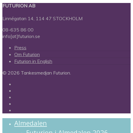
FUTURION AB
Linnégatan 14, 114 47 STOCKHOLM
08-635 86 00
info[at]futurion.se
Press
Om Futurion
Futurion in English
© 2026 Tankesmedjan Futurion.
twitter
facebook
linkedin
instagram
spotify
Close
Almedalen
Menu
Futurion i Almedalen 2026