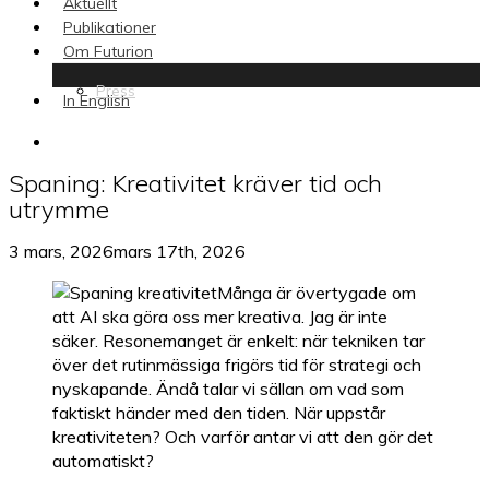
Aktuellt
Publikationer
Om Futurion
Press
In English
search
Spaning: Kreativitet kräver tid och
utrymme
3 mars, 2026
mars 17th, 2026
Många är övertygade om
att AI ska göra oss mer kreativa. Jag är inte
säker. Resonemanget är enkelt: när tekniken tar
över det rutinmässiga frigörs tid för strategi och
nyskapande. Ändå talar vi sällan om vad som
faktiskt händer med den tiden. När uppstår
kreativiteten? Och varför antar vi att den gör det
automatiskt?