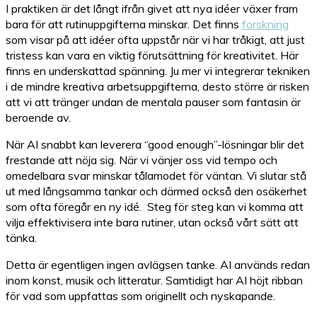
I praktiken är det långt ifrån givet att nya idéer växer fram
bara för att rutinuppgifterna minskar. Det finns
forskning
som visar på att idéer ofta uppstår när vi har tråkigt, att just
tristess kan vara en viktig förutsättning för kreativitet. Här
finns en underskattad spänning. Ju mer vi integrerar tekniken
i de mindre kreativa arbetsuppgifterna, desto större är risken
att vi att tränger undan de mentala pauser som fantasin är
beroende av.
När AI snabbt kan leverera “good enough”-lösningar blir det
frestande att nöja sig. När vi vänjer oss vid tempo och
omedelbara svar minskar tålamodet för väntan. Vi slutar stå
ut med långsamma tankar och därmed också den osäkerhet
som ofta föregår en ny idé. Steg för steg kan vi komma att
vilja effektivisera inte bara rutiner, utan också vårt sätt att
tänka.
Detta är egentligen ingen avlägsen tanke. AI används redan
inom konst, musik och litteratur. Samtidigt har AI höjt ribban
för vad som uppfattas som originellt och nyskapande.