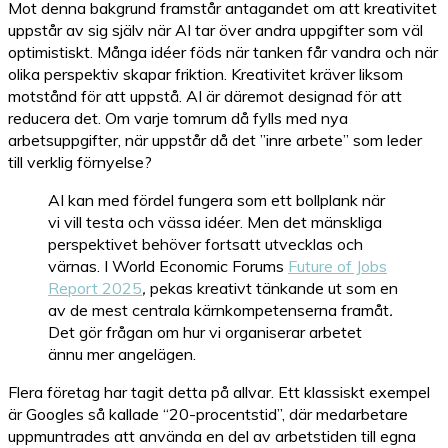
Mot denna bakgrund framstår antagandet om att kreativitet
uppstår av sig själv när AI tar över andra uppgifter som väl
optimistiskt. Många idéer föds när tanken får vandra och när
olika perspektiv skapar friktion. Kreativitet kräver liksom
motstånd för att uppstå. AI är däremot designad för att
reducera det. Om varje tomrum då fylls med nya
arbetsuppgifter, när uppstår då det ”inre arbete” som leder
till verklig förnyelse?
AI kan med fördel fungera som ett bollplank när
vi vill testa och vässa idéer. Men det mänskliga
perspektivet behöver fortsatt utvecklas och
värnas. I World Economic Forums
Future of Jobs
Report 2025
,
pekas kreativt tänkande ut som en
av de mest centrala kärnkompetenserna framåt
.
Det gör frågan om hur vi organiserar arbetet
ännu mer angelägen.
Flera företag har tagit detta på allvar. Ett klassiskt exempel
är Googles så kallade “20-procentstid”, där medarbetare
uppmuntrades att använda en del av arbetstiden till egna