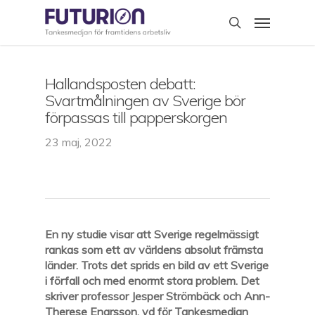
Skip
Menu
to
search
main
content
Hallandsposten debatt:
Svartmålningen av Sverige bör
förpassas till papperskorgen
23 maj, 2022
En ny studie visar att Sverige regelmässigt
rankas som ett av världens absolut främsta
länder. Trots det sprids en bild av ett Sverige
i förfall och med enormt stora problem. Det
skriver professor Jesper Strömbäck och Ann-
Therese Enarsson, vd för Tankesmedjan