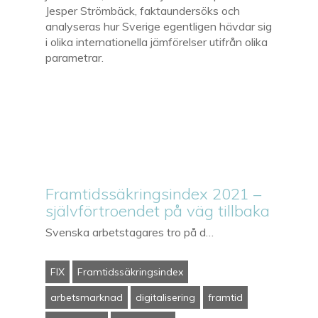
Jesper Strömbäck, faktaundersöks och
analyseras hur Sverige egentligen hävdar sig
i olika internationella jämförelser utifrån olika
parametrar.
Framtidssäkringsindex 2021 –
självförtroendet på väg tillbaka
Svenska arbetstagares tro på d…
FIX
Framtidssäkringsindex
arbetsmarknad
digitalisering
framtid