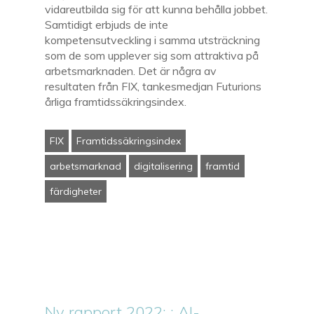
vidareutbilda sig för att kunna behålla jobbet.
Samtidigt erbjuds de inte
kompetensutveckling i samma utsträckning
som de som upplever sig som attraktiva på
arbetsmarknaden. Det är några av
resultaten från FIX, tankesmedjan Futurions
årliga framtidssäkringsindex.
FIX
Framtidssäkringsindex
arbetsmarknad
digitalisering
framtid
färdigheter
Ny rapport 2022: : AI-