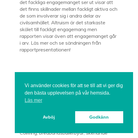
det fackliga engagemanget ser ut visar att
det finns skillnader mellan fackligt aktiva och
de som involverar sig i andra delar av
civilsamhället. Altruism är det starkaste
skälet till fackligt engagemang men
rapporten visar även att engagemanget går
i arv. Läs mer och se sändningen från
rapportpresentationen!
Vi använder cookies för att se till att vi ger dig
den bästa upplevelsen på vår hemsida.
Läs mer
Sex viktiga flyttmönster som
formar framtidens arbetsliv
Avböj
Godkänn
2021
Coliving, bredbandsbullerbyar, skenande