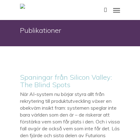
Skip
Menu
to
search
main
content
Publikationer
Spaningar från Silicon Valley:
The Blind Spots
När AI-system nu börjar styra allt från
rekrytering till produktutveckling växer en
obekväm insikt fram: systemen speglar inte
bara världen som den är – de riskerar att
förstärka vem som får plats i den. Och i vissa
fall avgör de också vem som inte får det. Läs
den fjärde och sista delen av Futurions