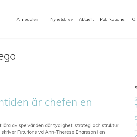
Almedalen
Nyhetsbrev
Aktuellt
Publikationer
Om
lega
S
amtiden är chefen en
S
T
S
T
lära av spelvärlden där tydlighet, strategi och struktur
, skriver Futurions vd Ann-Therése Enarsson i en
A