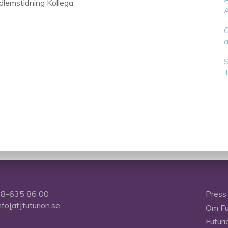
dlemstidning Kollega.
A
Ö
a
S
T
8-635 86 00
Press
nfo[at]futurion.se
Om Fu
Futuri