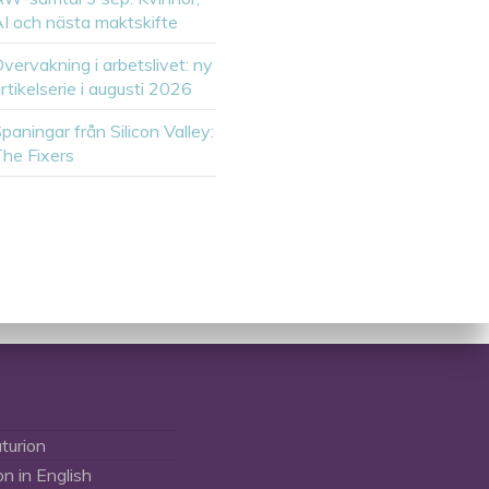
I och nästa maktskifte
vervakning i arbetslivet: ny
rtikelserie i augusti 2026
paningar från Silicon Valley:
he Fixers
turion
on in English