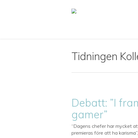
Skip
to
main
content
Tidningen Kol
Debatt: ”I fr
gamer”
“Dagens chefer har mycket att 
premieras före att ha karisma”