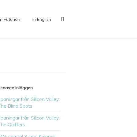
search
 Futurion
In English
enaste inläggen
paningar från Silicon Valley:
he Blind Spots
paningar från Silicon Valley:
he Quitters
W-samtal 3 sep: Kvinnor,