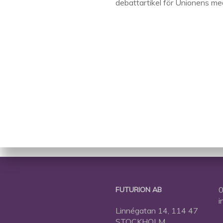
debattartikel för Unionens me
0
FUTURION AB
i
Linnégatan 14, 114 47
STOCKHOLM