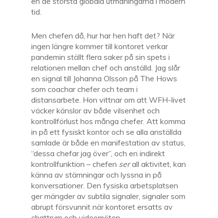
en de största globala utmaningarna i modern
tid.
Men chefen då, hur har hen haft det? När
ingen längre kommer till kontoret verkar
pandemin ställt flera saker på sin spets i
relationen mellan chef och anställd. Jag slår
en signal till Johanna Olsson på The Hows
som coachar chefer och team i
distansarbete. Hon vittnar om att WFH-livet
väcker känslor av både vilsenhet och
kontrollförlust hos många chefer. Att komma
in på ett fysiskt kontor och se alla anställda
samlade är både en manifestation av status,
“dessa chefar jag över”, och en indirekt
kontrollfunktion – chefen
ser
all aktivitet, kan
känna av stämningar och lyssna in på
konversationer. Den fysiska arbetsplatsen
ger mängder av subtila signaler, signaler som
abrupt försvunnit när kontoret ersatts av
chattrum och videomöten.