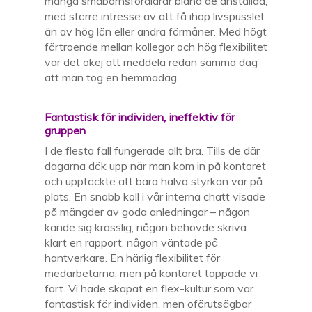
många småbarnsföräldrar bland de anställda,
med större intresse av att få ihop livspusslet
än av hög lön eller andra förmåner. Med högt
förtroende mellan kollegor och hög flexibilitet
var det okej att meddela redan samma dag
att man tog en hemmadag.
Fantastisk för individen, ineffektiv för
gruppen
I de flesta fall fungerade allt bra. Tills de där
dagarna dök upp när man kom in på kontoret
och upptäckte att bara halva styrkan var på
plats. En snabb koll i vår interna chatt visade
på mängder av goda anledningar – någon
kände sig krasslig, någon behövde skriva
klart en rapport, någon väntade på
hantverkare. En härlig flexibilitet för
medarbetarna, men på kontoret tappade vi
fart. Vi hade skapat en flex-kultur som var
fantastisk för individen, men oförutsägbar