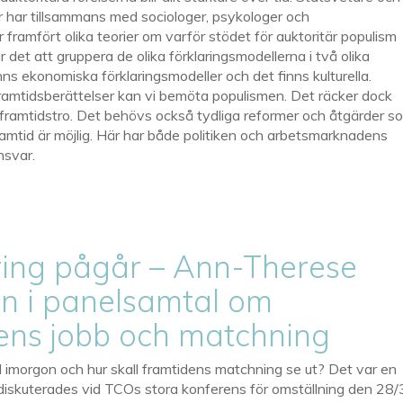
 har tillsammans med sociologer, psykologer och
 framfört olika teorier om varför stödet för auktoritär populism
r det att gruppera de olika förklaringsmodellerna i två olika
nns ekonomiska förklaringsmodeller och det finns kulturella.
ramtidsberättelser kan vi bemöta populismen. Det räcker dock
 framtidstro. Det behövs också tydliga reformer och åtgärder s
framtid är möjlig. Här har både politiken och arbetsmarknadens
nsvar.
ing pågår – Ann-Therese
n i panelsamtal om
ens jobb och matchning
 imorgon och hur skall framtidens matchning se ut? Det var en
diskuterades vid TCOs stora konferens för omställning den 28/