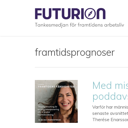
Skip
to
main
content
framtidsprognoser
Med mis
poddavs
Varför har männis
senaste avsnittet
Therése Enarsson 