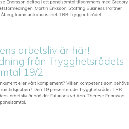
e Enarsson deltog i ett panelsamtal tillsammans med Gregory
etsförmedlingen, Martin Eriksson, Staffing Business Partner,
 Åberg, kommunikationschef TRR Trygghetsrådet.
ns arbetsliv är här! –
dning från Trygghetsrådets
mtal 19/2
onkurrent eller vårt komplement? Vilken kompetens som behöv
å framtidsjobben? Den 19 presenterade Trygghetsrådet TRR
dens arbetsliv är här! där Futurions vd Ann-Therese Enarsson
 panelsamtal.