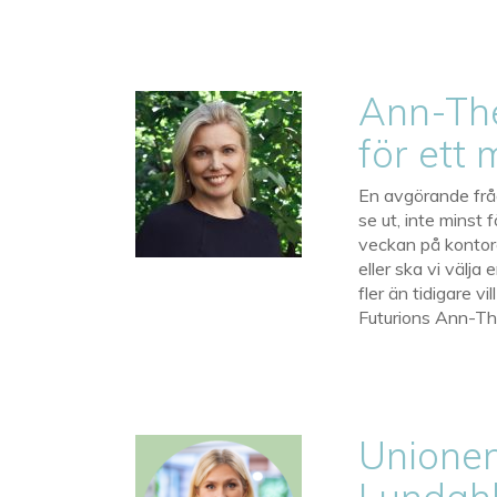
Ann-The
för ett 
En avgörande frå
se ut, inte minst 
veckan på kontoret
eller ska vi välj
fler än tidigare vi
Futurions Ann-Th
Unionen