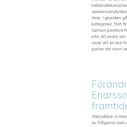
nationalekonomer
opinionsanalytiker
ökar. I grunden gå
kategorier. Det fi
Genom positiva f
inte att prata om
visar att en bra 
parter ett stort a
Förändr
Enarsso
framtid
Vad jobbar vi med
av frågorna som 