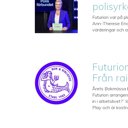
polisyrk
Futurion var på 
Ann-Therese Enar
värderingar och 
Futurio
Från rai
Årets Bokmässa bl
Futurion arranger
in i arbetslivet?
Play och är kostn