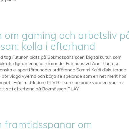
n om gaming och arbetsliv p
an: kolla i efterhand
rad tog Futurion plats på Bokmässans scen Digital kultur, som
krati, digitalisering och lärande. Futurions vd Ann-Therese
nska e-sportförbundets ordförande Sammi Kaidi diskuterade
e bör vidga vyerna och börja se spelande som en het merit hos
riet ”Från raid-ledare till VD – kan spelande vara en väg in i
 att se i efterhand på Bokmässan PLAY.
n framtidsspanar om