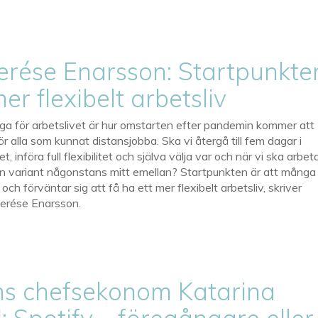
rése Enarsson: Startpunkte
mer flexibelt arbetsliv
ga för arbetslivet är hur omstarten efter pandemin kommer att
för alla som kunnat distansjobba. Ska vi återgå till fem dagar i
, införa full flexibilitet och själva välja var och när vi ska arbeta
a en variant någonstans mitt emellan? Startpunkten är att många
ll och förväntar sig att få ha ett mer flexibelt arbetsliv, skriver
erése Enarsson.
s chefsekonom Katarina