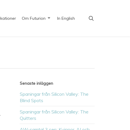
search
ikationer
Om Futurion
In English
Senaste inläggen
Spaningar från Silicon Valley: The
Blind Spots
Spaningar från Silicon Valley: The
-
Quitters
AW-samtal 3 sep: Kvinnor, AI och