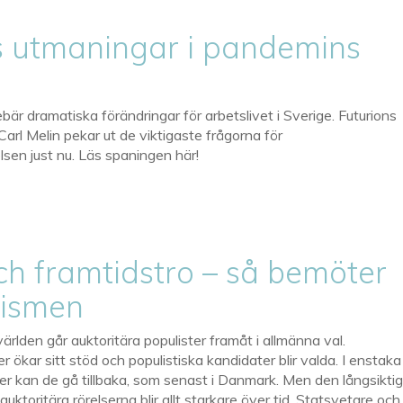
 utmaningar i pandemins
bär dramatiska förändringar för arbetslivet i Sverige. Futurions
Carl Melin pekar ut de viktigaste frågorna för
lsen just nu. Läs spaningen här!
h framtidstro – så bemöter
lismen
ärlden går auktoritära populister framåt i allmänna val.
er ökar sitt stöd och populistiska kandidater blir valda. I enstaka
nder kan de gå tillbaka, som senast i Danmark. Men den långsikti
auktoritära rörelserna blir allt starkare över tid. Statsvetare och