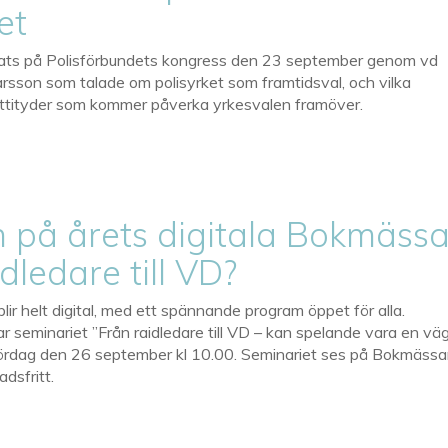
et
plats på Polisförbundets kongress den 23 september genom vd
sson som talade om polisyrket som framtidsval, och vilka
attityder som kommer påverka yrkesvalen framöver.
n på årets digitala Bokmässa
dledare till VD?
ir helt digital, med ett spännande program öppet för alla.
ar seminariet ”Från raidledare till VD – kan spelande vara en vä
” lördag den 26 september kl 10.00. Seminariet ses på Bokmäss
adsfritt.