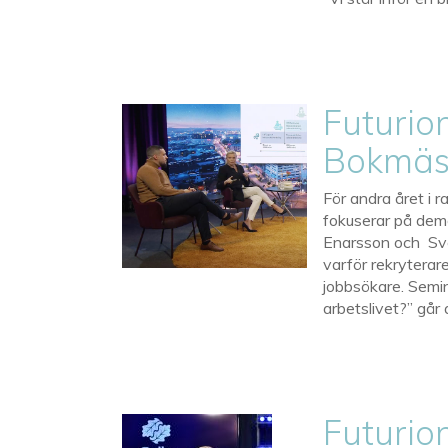
Futurio
Bokmäss
För andra året i 
fokuserar på demo
Enarsson och Sve
varför rekryterar
jobbsökare. Semina
arbetslivet?” går
Futurio