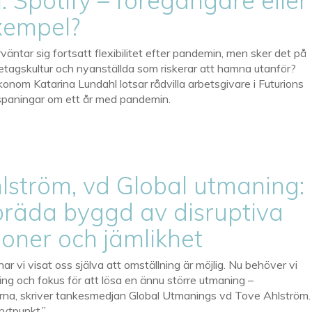
: Spotify – föregångare eller
xempel?
äntar sig fortsatt flexibilitet efter pandemin, men sker det på
etagskultur och nyanställda som riskerar att hamna utanför?
nom Katarina Lundahl lotsar rådvilla arbetsgivare i Futurions
sspaningar om ett år med pandemin.
lström, vd Global utmaning:
bräda byggd av disruptiva
ioner och jämlikhet
r vi visat oss själva att omställning är möjlig. Nu behöver vi
ng och fokus för att lösa en ännu större utmaning –
arna, skriver tankesmedjan Global Utmanings vd Tove Ahlström.
brytpunkt.”