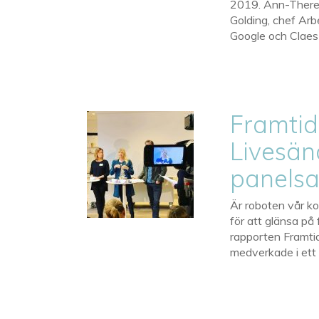
2019. Ann-Theres
Golding, chef Arb
Google och Claes
Framtide
Livesän
panelsa
Är roboten vår k
för att glänsa p
rapporten Framti
medverkade i ett