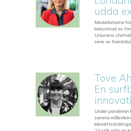
Lundahl
udda e
Medarbetarna förv
bekostnad av för
Unionens chefseko
serie av framtid
Tove Ah
En surf
innovat
Under pandemin ha
samma målinriktni
klimatförändring
”Vi står inför en 