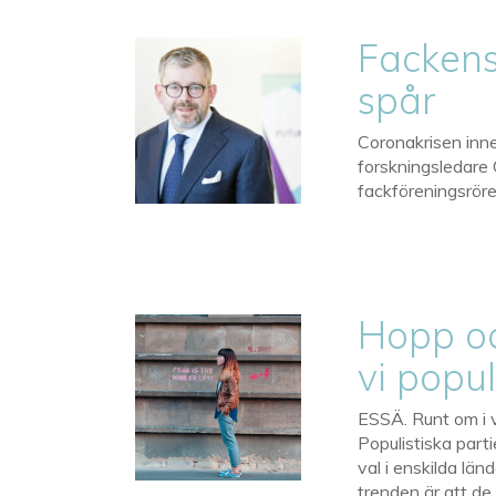
Fackens
spår
Coronakrisen inne
forskningsledare 
fackföreningsröre
Hopp oc
vi popu
ESSÄ. Runt om i v
Populistiska parti
val i enskilda lä
trenden är att de 