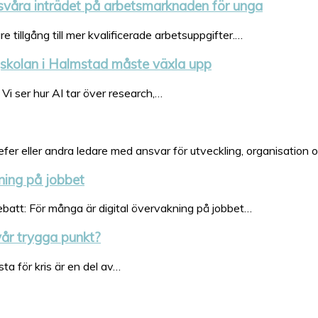
rsvåra inträdet på arbetsmarknaden för unga
tillgång till mer kvalificerade arbetsuppgifter.…
gskolan i Halmstad måste växla upp
Vi ser hur AI tar över research,…
efer eller andra ledare med ansvar för utveckling, organisation 
ning på jobbet
batt: För många är digital övervakning på jobbet…
vår trygga punkt?
sta för kris är en del av…