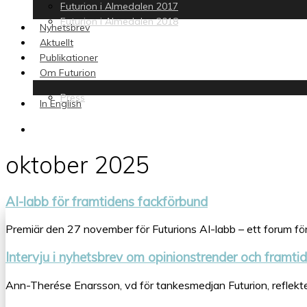
Futurion i Almedalen 2017
Futurion i Almedalen 2018
Nyhetsbrev
Aktuellt
Publikationer
Om Futurion
Press
In English
search
oktober 2025
AI-labb för framtidens fackförbund
Premiär den 27 november för Futurions AI-labb – ett forum f
Intervju i nyhetsbrev om opinionstrender och framti
Ann-Therése Enarsson, vd för tankesmedjan Futurion, reflekte