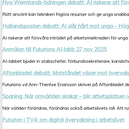
Nya Wermlands-tidningen debatt: AI riskerar att fö
Rätt använt kan tekniken frigöra resurser och ge unga snabbare 
Hallandsposten debatt: AI slår hårt mot unga – Hö
AI riskerar att försvåra inträdet på arbetsmarknaden för unga. 
Anmälan till Futurions AI-labb 27 nov 2025
AI-labbet bjuder in stabschefer, förbundssekreterare, kanslich
Aftonbladet debatt: Motståndet växer mot övervak
Futurions vd Ann-Therése Enarsson skriver på Aftonbladet de
Spaning: När omvärlden skakar – blir arbetsplatsen 
När världen förändras, förändras också arbetslivets roll. Att ru
Futurion i TV4: om digital övervakning i arbetslivet