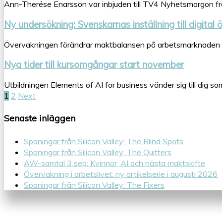
Ann-Therése Enarsson var inbjuden till TV4 Nyhetsmorgon fre
Ny undersökning: Svenskarnas inställning till digital
Övervakningen förändrar maktbalansen på arbetsmarknaden och
Nya tider till kursomgångar start november
Utbildningen Elements of AI for business vänder sig till dig s
1
2
Next
Senaste inläggen
Spaningar från Silicon Valley: The Blind Spots
Spaningar från Silicon Valley: The Quitters
AW-samtal 3 sep: Kvinnor, AI och nästa maktskifte
Övervakning i arbetslivet: ny artikelserie i augusti 2026
Spaningar från Silicon Valley: The Fixers