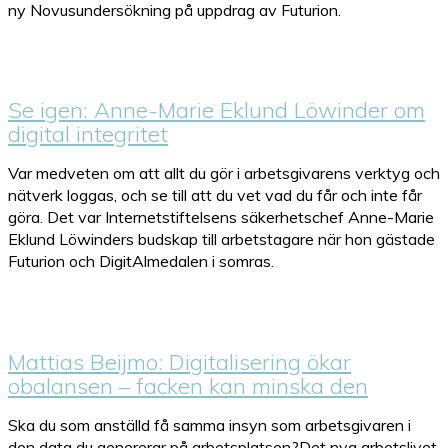
ny Novusundersökning på uppdrag av Futurion.
Se igen: Anne-Marie Eklund Löwinder om
digital integritet
Var medveten om att allt du gör i arbetsgivarens verktyg och
nätverk loggas, och se till att du vet vad du får och inte får
göra. Det var Internetstiftelsens säkerhetschef Anne-Marie
Eklund Löwinders budskap till arbetstagare när hon gästade
Futurion och DigitAlmedalen i somras.
Mattias Beijmo: Digitalisering ökar
obalansen – facken kan minska den
Ska du som anställd få samma insyn som arbetsgivaren i
den data du genererar på arbetsplatsen?Det nya arbetslivet