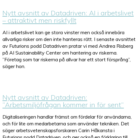
Nytt avsnitt av Datadriven: AI i arbetslivet
– attraktivt men riskfyllt
AI i arbetslivet kan ge stora vinster men också innebära
allvarliga risker om den inte hanteras rätt. I senaste avsnittet
av Futurions podd Datadriven pratar vi med Andrea Risberg
på AI Sustainability Center om hantering av riskerna.
”Företag som tar riskerna på allvar har ett stort försprång”,
säger hon.
Nytt avsnitt av Datadriven:
”Arbetsmiljöfrågan kommer in för sent”
Digitaliseringen handlar främst om fördelar för användarna,
och för lite om medarbetarna som använder tekniken. Det
säger arbetsvetenskapsforskaren Carin Håkansta i
Futurions podd Datadriven, och ger också en förklaring till