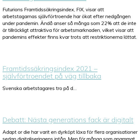
Futurions Framtidssäkringsindex, FIX, visar att
arbetstagarnas självförtroende har ökat efter nedgången
under pandemin. Ändå anser så många som 22% att de inte
är tillräckligt attraktiva för arbetsmarknaden, vilket visar att
pandemins effekter finns kvar trots att restriktionerna lättat.
Framtidssäkringsindex 2021 –
självförtroendet på väg tillbaka
Svenska arbetstagares tro på d…
Debatt: Nästa generations fack är digitalt
Adapt or die har varit en dyrköpt läxa för flera organisationer
sedan digitaliseringens intåg. Men för många som anammat