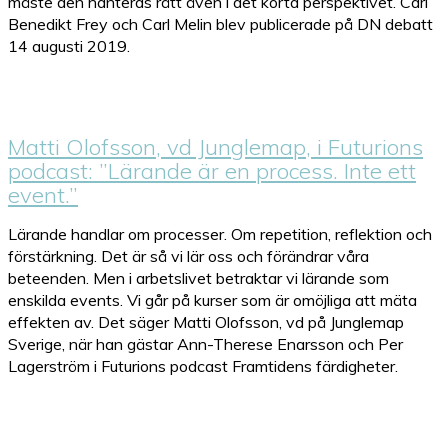
måste den hanteras rätt även i det korta perspektivet. Carl
Benedikt Frey och Carl Melin blev publicerade på DN debatt
14 augusti 2019.
Matti Olofsson, vd Junglemap, i Futurions
podcast: ”Lärande är en process. Inte ett
event.”
Lärande handlar om processer. Om repetition, reflektion och
förstärkning. Det är så vi lär oss och förändrar våra
beteenden. Men i arbetslivet betraktar vi lärande som
enskilda events. Vi går på kurser som är omöjliga att mäta
effekten av. Det säger Matti Olofsson, vd på Junglemap
Sverige, när han gästar Ann-Therese Enarsson och Per
Lagerström i Futurions podcast Framtidens färdigheter.