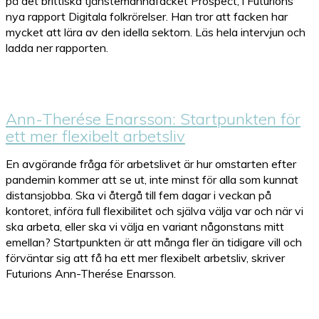
på det brittiska tjänstemannafacket Prospect, i Futurions
nya rapport Digitala folkrörelser. Han tror att facken har
mycket att lära av den idella sektorn. Läs hela intervjun och
ladda ner rapporten.
Ann-Therése Enarsson: Startpunkten för
ett mer flexibelt arbetsliv
En avgörande fråga för arbetslivet är hur omstarten efter
pandemin kommer att se ut, inte minst för alla som kunnat
distansjobba. Ska vi återgå till fem dagar i veckan på
kontoret, införa full flexibilitet och själva välja var och när vi
ska arbeta, eller ska vi välja en variant någonstans mitt
emellan? Startpunkten är att många fler än tidigare vill och
förväntar sig att få ha ett mer flexibelt arbetsliv, skriver
Futurions Ann-Therése Enarsson.