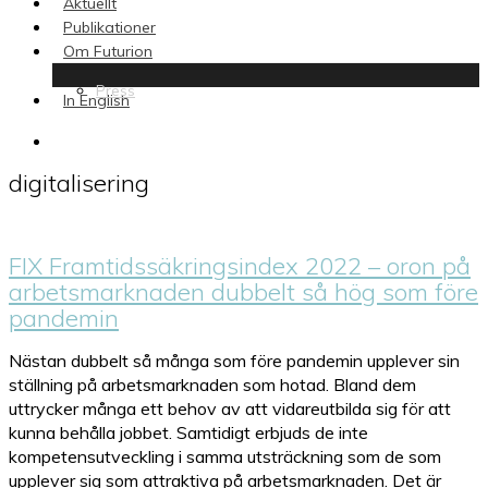
Aktuellt
Publikationer
Om Futurion
Press
In English
search
digitalisering
FIX Framtidssäkringsindex 2022 – oron på
arbetsmarknaden dubbelt så hög som före
pandemin
Nästan dubbelt så många som före pandemin upplever sin
ställning på arbetsmarknaden som hotad. Bland dem
uttrycker många ett behov av att vidareutbilda sig för att
kunna behålla jobbet. Samtidigt erbjuds de inte
kompetensutveckling i samma utsträckning som de som
upplever sig som attraktiva på arbetsmarknaden. Det är