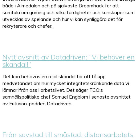
både i Almedalen och på självaste Dreamhack för att
samtala om gaming och vilka färdigheter och kunskaper som
utvecklas av spelande och hur vi kan synliggöra det för
rekryterare och chefer.
Nytt avsnitt av Datadriven: ”Vi behöver en
skandal!”
Det kan behövas en rejäl skandal för att få upp
medvetandet om hur mycket integritetskränkande data vi
lämnar ifrån oss i arbetslivet. Det säger TCO:s
samhällspolitiske chef Samuel Engblom i senaste avsnittet
av Futurion-podden Datadriven.
Från sovstad till småstad: distansarbetets