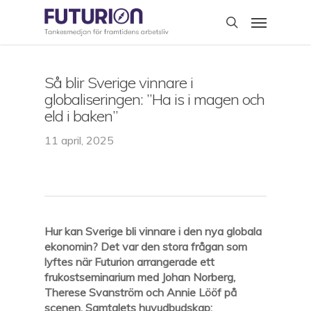
Skip
Menu
to
search
main
content
Så blir Sverige vinnare i
globaliseringen: ”Ha is i magen och
eld i baken”
11 april, 2025
Hur kan Sverige bli vinnare i den nya globala
ekonomin?
Det var den stora frågan som
lyftes när Futurion arrangerade ett
frukostseminarium med Johan Norberg,
Therese Svanström och Annie Lööf på
scenen. Samtalets huvudbudskap: