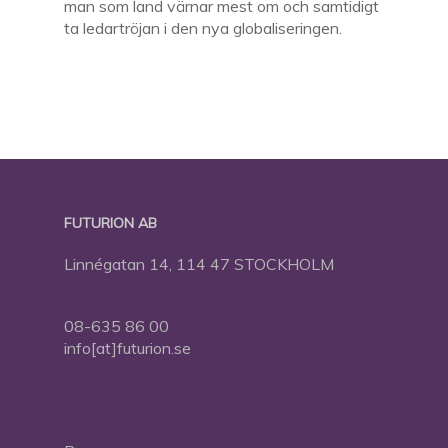
man som land värnar mest om och samtidigt
ta ledartröjan i den nya globaliseringen.
FUTURION AB
Linnégatan 14, 114 47 STOCKHOLM
08-635 86 00
info[at]futurion.se