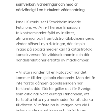
samverkan, värderingar och mod är
nödvändigt i en turbulent världsordning.
Inne i Kulturhuset i Stockholm inledde
Futurions vd Ann-Therése Enarsson
frukostseminariet fylld av insikter,
utmaningar och framtidstro. Globaliseringens
vindar blåser i nya riktningar, där simpla
inlägg på sociala medier kan få katastrofala
konsekvenser för världsekonomin och där
handelsrelationer ersätts av maktkamper.
– Vi står i randen till en katastrof när det
kommer till den globala ekonomin. Men det är
inte första gången globaliseringen har
förklarats död. Därför gäller det för Sverige,
som alltid har varit duktiga i frihandeln, att
fortsätta hitta nya marknader för att stärka
tillväxten. Vi måste ha is i magen och eld i
baken, sade debattören och författaren