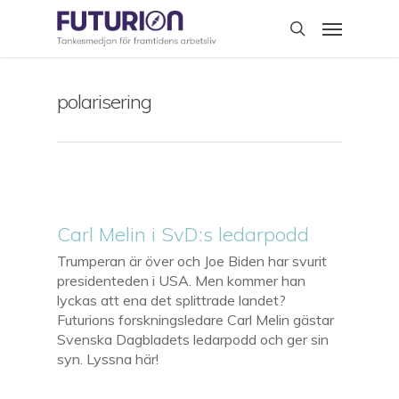
Skip
Menu
to
search
main
content
polarisering
Carl Melin i SvD:s ledarpodd
Trumperan är över och Joe Biden har svurit
presidenteden i USA. Men kommer han
lyckas att ena det splittrade landet?
Futurions forskningsledare Carl Melin gästar
Svenska Dagbladets ledarpodd och ger sin
syn. Lyssna här!