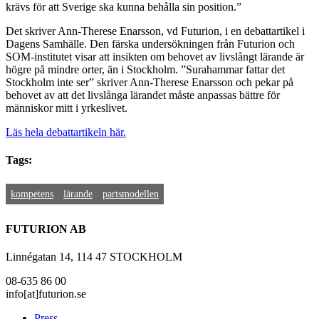
krävs för att Sverige ska kunna behålla sin position.”
Det skriver Ann-Therese Enarsson, vd Futurion, i en debattartikel i
Dagens Samhälle. Den färska undersökningen från Futurion och
SOM-institutet visar att insikten om behovet av livslångt lärande är
högre på mindre orter, än i Stockholm. ”Surahammar fattar det
Stockholm inte ser” skriver Ann-Therese Enarsson och pekar på
behovet av att det livslånga lärandet måste anpassas bättre för
människor mitt i yrkeslivet.
Läs hela debattartikeln här.
Tags:
kompetens
lärande
partsmodellen
FUTURION AB
Linnégatan 14, 114 47 STOCKHOLM
08-635 86 00
info[at]futurion.se
Press