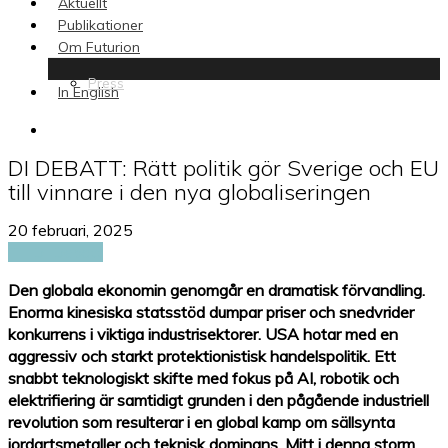
Aktuellt
Publikationer
Om Futurion
Press
In English
search
DI DEBATT: Rätt politik gör Sverige och EU
till vinnare i den nya globaliseringen
20 februari, 2025
Till DI Debatt
Den globala ekonomin genomgår en dramatisk förvandling.
Enorma kinesiska statsstöd dumpar priser och snedvrider
konkurrens i viktiga industrisektorer. USA hotar med en
aggressiv och starkt protektionistisk handelspolitik. Ett
snabbt teknologiskt skifte med fokus på AI, robotik och
elektrifiering är samtidigt grunden i den pågående industriell
revolution som resulterar i en global kamp om sällsynta
jordartsmetaller och teknisk dominans. Mitt i denna storm