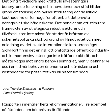
Det blir allt viktigare med kraftfulla investeringar i
banbrytande forskning och innovationer och stöd till den
gröna omställning och nyindustrialisering där de initiala
kostnaderna är för höga för att enbart det privata
näringslivet ska bära riskerna. Det handlar om att stimulera
framväxten av strategiska industrisektorer och
tillväxtkluster, inte minst för att det är bråttom av
säkerhetspolitiska skäl, på grund av klimathotet och med
anledning av det akuta internationella konkurrensläget.
Självklart finns det en risk att omfattande offentliga industri-
och kompetensinvesteringar inte träffar exakt rätt och
måste vägas mot andra behov i samhället, men vi befinner vi
oss i en tid när behoven är enorma och där riskerna och
kostnaderna för passivitet kan bli historiskt höga.
Ann-Therése Enarsson, vd Futurion.
Foto: Fredrik Hjerling
Rapporten innehåller flera rekommendationer. Tre exempel
på åtgärder som bör prövas är följande: