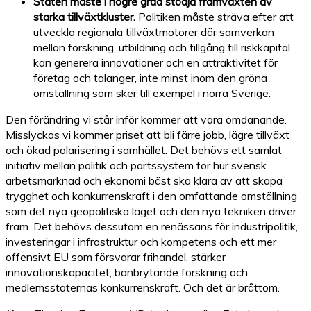
Staten måste i högre grad stödja framväxten av
starka tillväxtkluster.
Politiken måste sträva efter att
utveckla regionala tillväxtmotorer där samverkan
mellan forskning, utbildning och tillgång till riskkapital
kan generera innovationer och en attraktivitet för
företag och talanger, inte minst inom den gröna
omställning som sker till exempel i norra Sverige.
Den förändring vi står inför kommer att vara omdanande.
Misslyckas vi kommer priset att bli färre jobb, lägre tillväxt
och ökad polarisering i samhället. Det behövs ett samlat
initiativ mellan politik och partssystem för hur svensk
arbetsmarknad och ekonomi bäst ska klara av att skapa
trygghet och konkurrenskraft i den omfattande omställning
som det nya geopolitiska läget och den nya tekniken driver
fram. Det behövs dessutom en renässans för industripolitik,
investeringar i infrastruktur och kompetens och ett mer
offensivt EU som försvarar frihandel, stärker
innovationskapacitet, banbrytande forskning och
medlemsstaternas konkurrenskraft. Och det är bråttom.