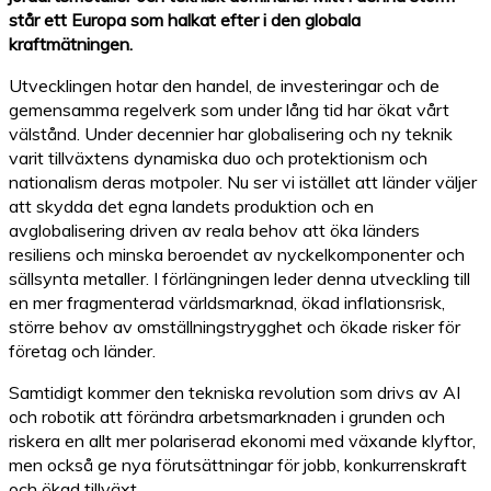
står ett Europa som halkat efter i den globala
kraftmätningen.
Utvecklingen hotar den handel, de investeringar och de
gemensamma regelverk som under lång tid har ökat vårt
välstånd. Under decennier har globalisering och ny teknik
varit tillväxtens dynamiska duo och protektionism och
nationalism deras motpoler. Nu ser vi istället att länder väljer
att skydda det egna landets produktion och en
avglobalisering driven av reala behov att öka länders
resiliens och minska beroendet av nyckelkomponenter och
sällsynta metaller. I förlängningen leder denna utveckling till
en mer fragmenterad världsmarknad, ökad inflationsrisk,
större behov av omställningstrygghet och ökade risker för
företag och länder.
Samtidigt kommer den tekniska revolution som drivs av AI
och robotik att förändra arbetsmarknaden i grunden och
riskera en allt mer polariserad ekonomi med växande klyftor,
men också ge nya förutsättningar för jobb, konkurrenskraft
och ökad tillväxt.