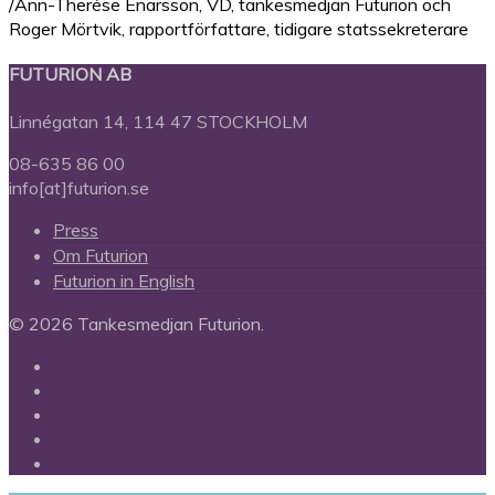
/Ann-Therése Enarsson, VD, tankesmedjan Futurion och
Roger Mörtvik, rapportförfattare, tidigare statssekreterare
FUTURION AB
Linnégatan 14, 114 47 STOCKHOLM
08-635 86 00
info[at]futurion.se
Press
Om Futurion
Futurion in English
© 2026 Tankesmedjan Futurion.
twitter
facebook
linkedin
instagram
spotify