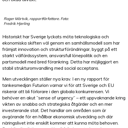
Roger Mörtvik, rapportförfattare. Foto:
Fredrik Hjerling
Historiskt har Sverige lyckats möta teknologiska och
ekonomiska skiften väl genom en samhällsmodell som har
främjat innovation och strukturförändringar, byggt på ett
starkt välfärdssystem, ansvarsfull lönepolitik och en
partsmodell med bred förankring. Detta har möjliggjort en
stabil strukturomvandling med social acceptans.
Men utvecklingen ställer nya krav. I en ny rapport för
tankesmedjan Futurion varnar vi för att Sverige och EU
riskerar att bli förlorare i den globala konkurrensen. Vi
behöver en akut ”sense of urgency” – ett uppvaknande kring
vikten av snabba och strategiska åtgärder och en mer
investerande stat. Det handlar om områden som är
avgörande för en hållbar ekonomisk utveckling och där
näringslivet inte enskilt kommer att kunna möta behoven.