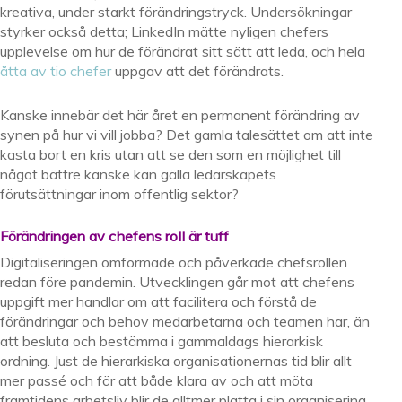
kreativa, under starkt förändringstryck. Undersökningar
styrker också detta; LinkedIn mätte nyligen chefers
upplevelse om hur de förändrat sitt sätt att leda, och hela
åtta av tio chefer
uppgav att det förändrats.
Kanske innebär det här året en permanent förändring av
synen på hur vi vill jobba? Det gamla talesättet om att inte
kasta bort en kris utan att se den som en möjlighet till
något bättre kanske kan gälla ledarskapets
förutsättningar inom offentlig sektor?
Förändringen av chefens roll är tuff
Digitaliseringen omformade och påverkade chefsrollen
redan före pandemin. Utvecklingen går mot att chefens
uppgift mer handlar om att facilitera och förstå de
förändringar och behov medarbetarna och teamen har, än
att besluta och bestämma i gammaldags hierarkisk
ordning. Just de hierarkiska organisationernas tid blir allt
mer passé och för att både klara av och att möta
framtidens arbetsliv blir de alltmer platta i sin organisering.