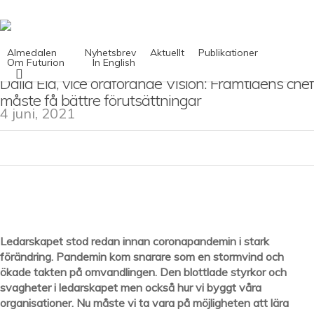
Skip
to
main
content
Almedalen
Nyhetsbrev
Aktuellt
Publikationer
Om Futurion
In English
search
Dalia Eid, vice ordförande Vision: Framtidens chef
måste få bättre förutsättningar
4 juni, 2021
Ledarskapet stod redan innan coronapandemin i stark
förändring. Pandemin kom snarare som en stormvind och
ökade takten på omvandlingen. Den blottlade styrkor och
svagheter i ledarskapet men också hur vi byggt våra
organisationer. Nu måste vi ta vara på möjligheten att lära