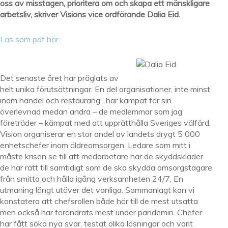
oss av misstagen, prioritera om och skapa ett mänskligare
arbetsliv, skriver Visions vice ordförande Dalia Eid.
Läs som pdf här
.
Det senaste året har präglats av
helt unika förutsättningar. En del organisationer, inte minst
inom handel och restaurang , har kämpat för sin
överlevnad medan andra – de medlemmar som jag
företräder – kämpat med att upprätthålla Sveriges välfärd.
Vision organiserar en stor andel av landets drygt 5 000
enhetschefer inom äldreomsorgen. Ledare som mitt i
måste krisen se till att medarbetare har de skyddskläder
de har rätt till samtidigt som de ska skydda omsorgstagare
från smitta och hålla igång verksamheten 24/7. En
utmaning långt utöver det vanliga. Sammanlagt kan vi
konstatera att chefsrollen både hör till de mest utsatta
men också har förändrats mest under pandemin. Chefer
har fått söka nya svar, testat olika lösningar och varit