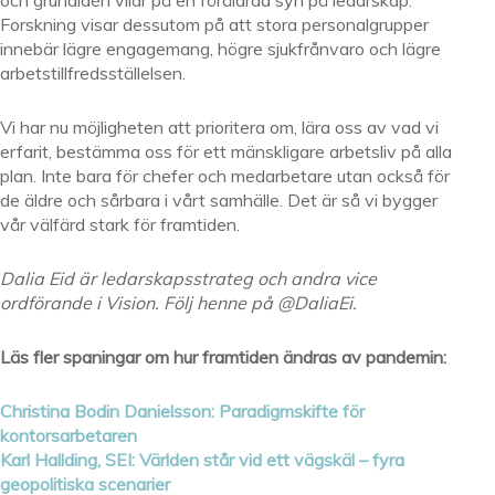
och grundidén vilar på en föråldrad syn på ledarskap.
Forskning visar dessutom på att stora personalgrupper
innebär lägre engagemang, högre sjukfrånvaro och lägre
arbetstillfredsställelsen.
Vi har nu möjligheten att prioritera om, lära oss av vad vi
erfarit, bestämma oss för ett mänskligare arbetsliv på alla
plan. Inte bara för chefer och medarbetare utan också för
de äldre och sårbara i vårt samhälle. Det är så vi bygger
vår välfärd stark för framtiden.
Dalia Eid är ledarskapsstrateg och andra vice
ordförande i Vision. Följ henne på @DaliaEi.
Läs fler spaningar om hur framtiden ändras av pandemin:
Christina Bodin Danielsson: Paradigmskifte för
kontorsarbetaren
Karl Hallding, SEI: Världen står vid ett vägskäl – fyra
geopolitiska scenarier