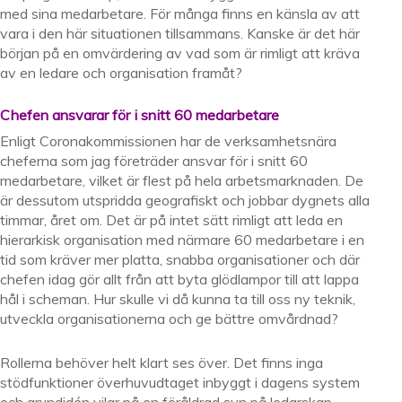
med sina medarbetare. För många finns en känsla av att
vara i den här situationen tillsammans. Kanske är det här
början på en omvärdering av vad som är rimligt att kräva
av en ledare och organisation framåt?
Chefen ansvarar för i snitt 60 medarbetare
Enligt Coronakommissionen har de verksamhetsnära
cheferna som jag företräder ansvar för i snitt 60
medarbetare, vilket är flest på hela arbetsmarknaden. De
är dessutom utspridda geografiskt och jobbar dygnets alla
timmar, året om. Det är på intet sätt rimligt att leda en
hierarkisk organisation med närmare 60 medarbetare i en
tid som kräver mer platta, snabba organisationer och där
chefen idag gör allt från att byta glödlampor till att lappa
hål i scheman. Hur skulle vi då kunna ta till oss ny teknik,
utveckla organisationerna och ge bättre omvårdnad?
Rollerna behöver helt klart ses över. Det finns inga
stödfunktioner överhuvudtaget inbyggt i dagens system