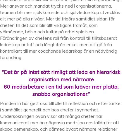
Mer ansvar och mandat trycks ned i organisationerna,
teamen blir mer självkörande och självledarskap utvecklas
allt mer på alla nivåer. Mer tid frigörs samtidigt sidan för
chefen till det som blir allt viktigare framåt, som
välmående, hälsa och kultur på arbetsplatsen.
Förändringen av chefens roll från kontroll till tillitsbaserat
ledarskap är tuff och långt ifrån enkel, men att gå från
kontrollant till mer coachande ledarskap är en nödvändig
förändring.
”Det är på intet sätt rimligt att leda en hierarkisk
organisation med närmare
60 medarbetare i en tid som kräver mer platta,
snabba organisationer.”
Pandemin har gett oss tillfälle till reflektion och eftertanke
i samhället generellt och hos chefer i synnerhet.
Undersökningen ovan visar att många chefer har
kommunicerat mer än någonsin med sina anställda för att
skapa gemenskap, och därmed byggt närmare relationer