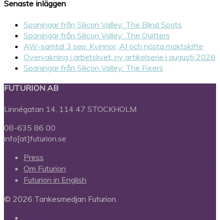
Senaste inläggen
Spaningar från Silicon Valley: The Blind Spots
Spaningar från Silicon Valley: The Quitters
AW-samtal 3 sep: Kvinnor, AI och nästa maktskifte
Övervakning i arbetslivet: ny artikelserie i augusti 2026
Spaningar från Silicon Valley: The Fixers
FUTURION AB
Linnégatan 14, 114 47 STOCKHOLM
08-635 86 00
info[at]futurion.se
Press
Om Futurion
Futurion in English
© 2026 Tankesmedjan Futurion.
twitter