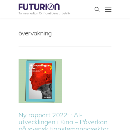
Skip
Menu
to
search
main
content
övervakning
Ny rapport 2022: : AI-
utvecklingen i Kina – Påverkan
på svensk tjänstemannasektor