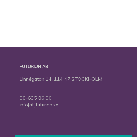
FUTURION AB
Linnégatan 14, 114 47 STOCKHOLM
08-635 86 00
info[at]futurion.se
Press