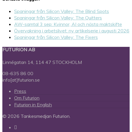
Spaningar från Silicon Valley: The Blind Spots
Spaningar från Silicon Valley: The Quitters
AW-samtal 3 sep: Kvinnor, AI och nästa maktskifte
Övervakning i arbetslivet: ny artikelserie i augusti 2026
Spaningar från Silicon Valley: The Fixers
FUTURION AB
Linnégatan 14, 114 47 STOCKHOLM
08-635 86 00
info[at]futurion.se
Press
Om Futurion
Futurion in English
© 2026 Tankesmedjan Futurion.
twitter