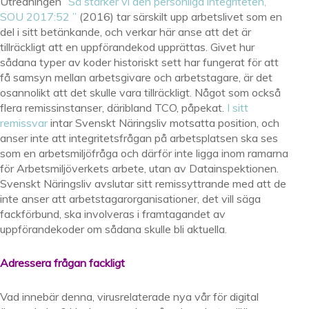
Utredningen
”Så stärker vi den personliga integriteten,
SOU 2017:52 ”
(2016) tar särskilt upp arbetslivet som en
del i sitt betänkande, och verkar här anse att det är
tillräckligt att en uppförandekod upprättas. Givet hur
sådana typer av koder historiskt sett har fungerat för att
få samsyn mellan arbetsgivare och arbetstagare, är det
osannolikt att det skulle vara tillräckligt. Något som också
flera remissinstanser, däribland TCO, påpekat.
I sitt
remissvar
intar Svenskt Näringsliv motsatta position, och
anser inte att integritetsfrågan på arbetsplatsen ska ses
som en arbetsmiljöfråga och därför inte ligga inom ramarna
för Arbetsmiljöverkets arbete, utan av Datainspektionen.
Svenskt Näringsliv avslutar sitt remissyttrande med att de
inte anser att arbetstagarorganisationer, det vill säga
fackförbund, ska involveras i framtagandet av
uppförandekoder om sådana skulle bli aktuella.
Adressera frågan fackligt
Vad innebär denna, virusrelaterade nya vår för digital