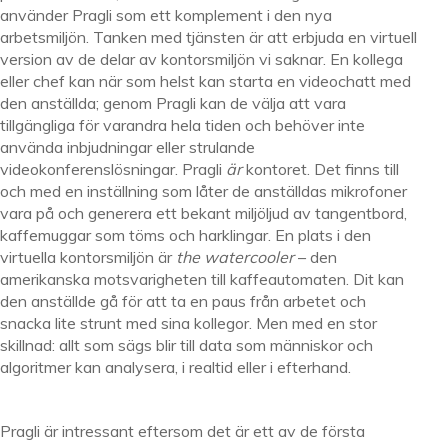
använder Pragli som ett komplement i den nya
arbetsmiljön. Tanken med tjänsten är att erbjuda en virtuell
version av de delar av kontorsmiljön vi saknar. En kollega
eller chef kan när som helst kan starta en videochatt med
den anställda; genom Pragli kan de välja att vara
tillgängliga för varandra hela tiden och behöver inte
använda inbjudningar eller strulande
videokonferenslösningar. Pragli
är
kontoret. Det finns till
och med en inställning som låter de anställdas mikrofoner
vara på och generera ett bekant miljöljud av tangentbord,
kaffemuggar som töms och harklingar. En plats i den
virtuella kontorsmiljön är
the watercooler
– den
amerikanska motsvarigheten till kaffeautomaten. Dit kan
den anställde gå för att ta en paus från arbetet och
snacka lite strunt med sina kollegor. Men med en stor
skillnad: allt som sägs blir till data som människor och
algoritmer kan analysera, i realtid eller i efterhand.
Pragli är intressant eftersom det är ett av de första