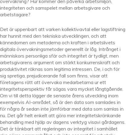
övervakning? Hur kommer den påverka arbetsmiljön,
integriteten och samspelet mellan arbetsgivare och
arbetstagare?
Det är uppenbart att varken kollektivavtal eller lagstiftning
har hunnit med den tekniska utvecklingen, och att
kännedomen om metoderna och kraften i arbetslivets
digitala övervakningsmetoder generellt är låg. Intrånget i
människors personliga sfär och integritet är tydligt, men
arbetsgivarens argument om stärkt konkurrenskraft och
produktivitet räknas som legitima intressen. De, i och för
sig spretiga, prejudicerande fall som finns, visar att
företagens rätt att övervaka medarbetarna ur ett
integritetsperspektiv får sägas vara mycket långtgående.
Om vi till detta lägger de senaste årens utveckling inom
exempelvis AI-området, så är den data som samlades in
för några år sedan inte jämförbar med data som samlas in
nu. Det går helt enkelt att göra mer integritetskränkande
behandling med hjälp av dagens verktyg visavi gårdagens.
Det är tänkbart att regleringen av integritet i samhället