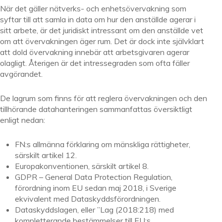
När det gäller nätverks- och enhetsövervakning som
syftar till att samla in data om hur den anställde agerar i
sitt arbete, är det juridiskt intressant om den anställde vet
om att övervakningen äger rum. Det är dock inte självklart
att dold övervakning innebär att arbetsgivaren agerar
olagligt. Återigen är det intressegraden som ofta fäller
avgörandet.
De lagrum som finns för att reglera övervakningen och den
tillhörande datahanteringen sammanfattas översiktligt
enligt nedan:
FN:s allmänna förklaring om mänskliga rättigheter,
särskilt artikel 12.
Europakonventionen, särskilt artikel 8.
GDPR – General Data Protection Regulation,
förordning inom EU sedan maj 2018, i Sverige
ekvivalent med Dataskyddsförordningen.
Dataskyddslagen, eller ”Lag (2018:218) med
kompletterande bestämmelser till EU:s