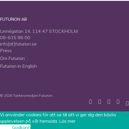
FUTURION AB
Linnégatan 14, 114 47 STOCKHOLM
08-635 86 00
info[at]futurion.se
Press
Om Futurion
Futurion in English
© 2026 Tankesmedjan Futurion.
twitter
facebook
linkedin
instag
sp
Vi använder cookies för att se till att vi ger dig den bästa
upplevelsen på vår hemsida.
Läs mer
Avböj
Godkänn