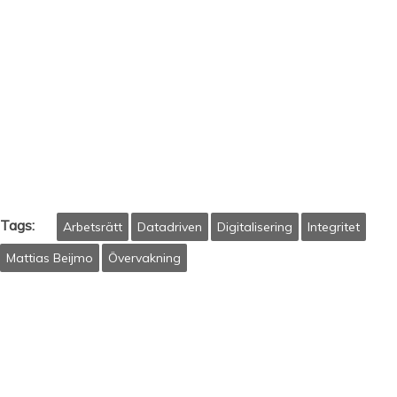
Tags:
Arbetsrätt
Datadriven
Digitalisering
Integritet
Mattias Beijmo
Övervakning