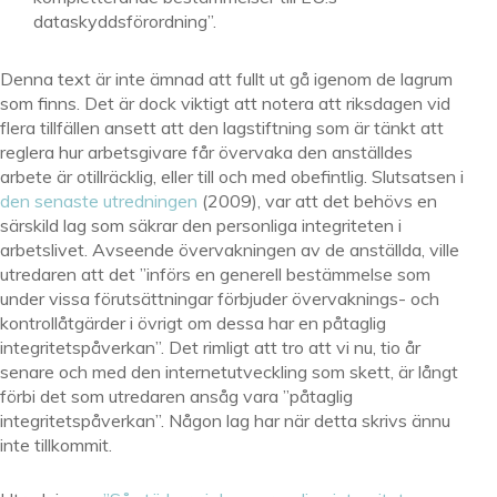
dataskyddsförordning”.
Denna text är inte ämnad att fullt ut gå igenom de lagrum
som finns. Det är dock viktigt att notera att riksdagen vid
flera tillfällen ansett att den lagstiftning som är tänkt att
reglera hur arbetsgivare får övervaka den anställdes
arbete är otillräcklig, eller till och med obefintlig. Slutsatsen i
den senaste utredningen
(2009), var att det behövs en
särskild lag som säkrar den personliga integriteten i
arbetslivet. Avseende övervakningen av de anställda, ville
utredaren att det ”införs en generell bestämmelse som
under vissa förutsättningar förbjuder övervaknings- och
kontrollåtgärder i övrigt om dessa har en påtaglig
integritetspåverkan”. Det rimligt att tro att vi nu, tio år
senare och med den internetutveckling som skett, är långt
förbi det som utredaren ansåg vara ”påtaglig
integritetspåverkan”. Någon lag har när detta skrivs ännu
inte tillkommit.