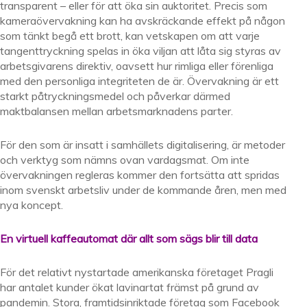
transparent – eller för att öka sin auktoritet. Precis som
kameraövervakning kan ha avskräckande effekt på någon
som tänkt begå ett brott, kan vetskapen om att varje
tangenttryckning spelas in öka viljan att låta sig styras av
arbetsgivarens direktiv, oavsett hur rimliga eller förenliga
med den personliga integriteten de är. Övervakning är ett
starkt påtryckningsmedel och påverkar därmed
maktbalansen mellan arbetsmarknadens parter.
För den som är insatt i samhällets digitalisering, är metoder
och verktyg som nämns ovan vardagsmat. Om inte
övervakningen regleras kommer den fortsätta att spridas
inom svenskt arbetsliv under de kommande åren, men med
nya koncept.
En virtuell kaffeautomat där allt som sägs blir till data
För det relativt nystartade amerikanska företaget Pragli
har antalet kunder ökat lavinartat främst på grund av
pandemin. Stora, framtidsinriktade företag som Facebook