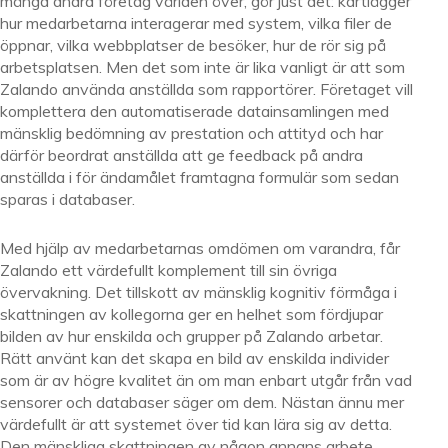
mängd andra företag världen över, gör just det: kartlägger
hur medarbetarna interagerar med system, vilka filer de
öppnar, vilka webbplatser de besöker, hur de rör sig på
arbetsplatsen. Men det som inte är lika vanligt är att som
Zalando använda anställda som rapportörer. Företaget vill
komplettera den automatiserade datainsamlingen med
mänsklig bedömning av prestation och attityd och har
därför beordrat anställda att ge feedback på andra
anställda i för ändamålet framtagna formulär som sedan
sparas i databaser.
Med hjälp av medarbetarnas omdömen om varandra, får
Zalando ett värdefullt komplement till sin övriga
övervakning. Det tillskott av mänsklig kognitiv förmåga i
skattningen av kollegorna ger en helhet som fördjupar
bilden av hur enskilda och grupper på Zalando arbetar.
Rätt använt kan det skapa en bild av enskilda individer
som är av högre kvalitet än om man enbart utgår från vad
sensorer och databaser säger om dem. Nästan ännu mer
värdefullt är att systemet över tid kan lära sig av detta.
Den mänskliga skattningen av någon annans arbete