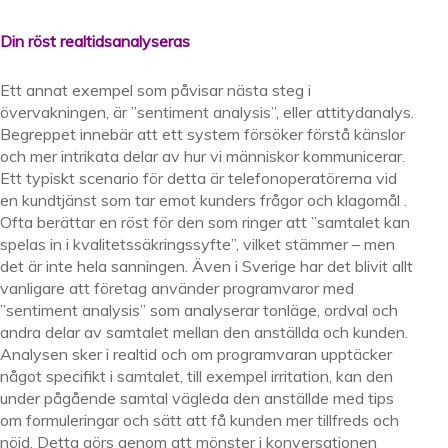
Din röst realtidsanalyseras
Ett annat exempel som påvisar nästa steg i
övervakningen, är ”sentiment analysis”, eller attitydanalys.
Begreppet innebär att ett system försöker förstå känslor
och mer intrikata delar av hur vi människor kommunicerar.
Ett typiskt scenario för detta är telefonoperatörerna vid
en kundtjänst som tar emot kunders frågor och klagomål .
Ofta berättar en röst för den som ringer att ”samtalet kan
spelas in i kvalitetssäkringssyfte”, vilket stämmer – men
det är inte hela sanningen. Även i Sverige har det blivit allt
vanligare att företag använder programvaror med
”sentiment analysis” som analyserar tonläge, ordval och
andra delar av samtalet mellan den anställda och kunden.
Analysen sker i realtid och om programvaran upptäcker
något specifikt i samtalet, till exempel irritation, kan den
under pågående samtal vägleda den anställde med tips
om formuleringar och sätt att få kunden mer tillfreds och
nöjd. Detta görs genom att mönster i konversationen