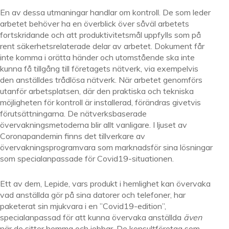
En av dessa utmaningar handlar om kontroll. De som leder
arbetet behöver ha en överblick över såväl arbetets
fortskridande och att produktivitetsmål uppfylls som på
rent säkerhetsrelaterade delar av arbetet. Dokument får
inte komma i orätta händer och utomstående ska inte
kunna få tillgång till företagets nätverk, via exempelvis
den anställdes trådlösa nätverk. När arbetet genomförs
utanför arbetsplatsen, där den praktiska och tekniska
möjligheten för kontroll är installerad, förändras givetvis
förutsättningarna. De nätverksbaserade
övervakningsmetoderna blir allt vanligare. I ljuset av
Coronapandemin finns det tillverkare av
övervakningsprogramvara som marknadsför sina lösningar
som specialanpassade för Covid19-situationen.
Ett av dem, Lepide, vars produkt i hemlighet kan övervaka
vad anställda gör på sina datorer och telefoner, har
paketerat sin mjukvara i en ”Covid19-edition”,
specialanpassad för att kunna övervaka anställda
även
när de sitter hemma och jobbar. De konsultföretag som