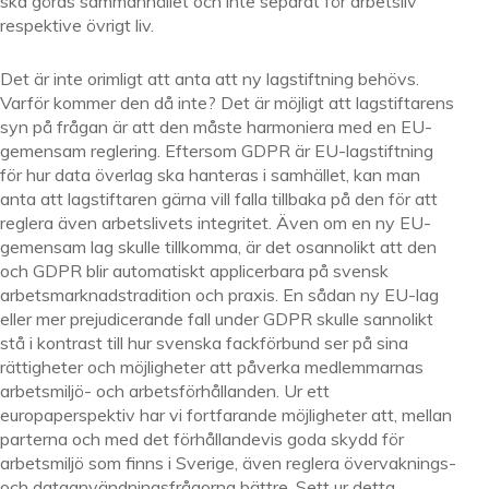
ska göras sammanhållet och inte separat för arbetsliv
respektive övrigt liv.
Det är inte orimligt att anta att ny lagstiftning behövs.
Varför kommer den då inte? Det är möjligt att lagstiftarens
syn på frågan är att den måste harmoniera med en EU-
gemensam reglering. Eftersom GDPR är EU-lagstiftning
för hur data överlag ska hanteras i samhället, kan man
anta att lagstiftaren gärna vill falla tillbaka på den för att
reglera även arbetslivets integritet. Även om en ny EU-
gemensam lag skulle tillkomma, är det osannolikt att den
och GDPR blir automatiskt applicerbara på svensk
arbetsmarknadstradition och praxis. En sådan ny EU-lag
eller mer prejudicerande fall under GDPR skulle sannolikt
stå i kontrast till hur svenska fackförbund ser på sina
rättigheter och möjligheter att påverka medlemmarnas
arbetsmiljö- och arbetsförhållanden. Ur ett
europaperspektiv har vi fortfarande möjligheter att, mellan
parterna och med det förhållandevis goda skydd för
arbetsmiljö som finns i Sverige, även reglera övervaknings-
och dataanvändningsfrågorna bättre. Sett ur detta