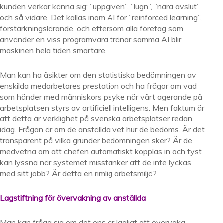
kunden verkar känna sig; ”uppgiven”, ”lugn”, ”nära avslut”
och så vidare. Det kallas inom AI för ”reinforced learning”,
förstärkningslärande, och eftersom alla företag som
använder en viss programvara tränar samma AI blir
maskinen hela tiden smartare.
Man kan ha åsikter om den statistiska bedömningen av
enskilda medarbetares prestation och ha frågor om vad
som händer med människors psyke när vårt agerande på
arbetsplatsen styrs av artificiell intelligens. Men faktum är
att detta är verklighet på svenska arbetsplatser redan
idag. Frågan är om de anställda vet hur de bedöms. Är det
transparent på vilka grunder bedömningen sker? Är de
medvetna om att chefen automatiskt kopplas in och tyst
kan lyssna när systemet misstänker att de inte lyckas
med sitt jobb? Är detta en rimlig arbetsmiljö?
Lagstiftning för övervakning av anställda
Man kan fråga sig om det ens är lagligt att övervaka