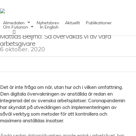
Skip
to
main
content
Almedalen
Nyhetsbrev
Aktuellt
Publikationer
Om Futurion
In English
search
Mattias Beijmo: Så övervakas vi av våra
arbetsgivare
6 oktober, 2020
Det är inte fråga om när, utan hur och i vilken omfattning.
Den digitala övervakningen av anställda är redan en
integrerad del av svenska arbetsplatser.
Coronapandemin
har skyndat på utvecklingen och implementeringen av
såväl verktyg som metoder för att kontrollera och
maximera anställdas insatser.
Ända sedan datornätverken gjorde entré i arbetslivet, har