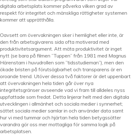
digitala arbetsplats kommer påverka vilken grad av
respekt för integritet och mänskliga rättigheter systemen
kommer att upprätthålla.
Oavsett om övervakningen sker i hemlighet eller inte, är
den från arbetsgivarens sida ofta motiverad med
produktivitetsargument. Att mäta produktivitet är inget
nytt (se bara på filmen ”Tuppen” från 1981 med Magnus
Härenstam i huvudrollen som ”tidsstudieman”), men den
ökade bristen på förutsägbarhet och transparens är en
oroande trend. Utöver dessa två faktorer är det uppenbart
att övervakningen hela tiden går över nya
integritetsgränser avseende vad vi fram till alldeles nyss
uppfattade som fredat. Detta linjerar helt med den digitala
utvecklingen i allmänhet och sociala medier i synnerhet;
sättet sociala medier samlar in och använder data samt
hur vi med tummar och hjärtan hela tiden betygssätter
varandra gör oss mer mottagliga för samma logik på
arbetsplatsen.