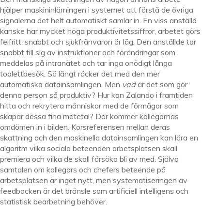
hjälper maskininlärningen i systemet att förstå de övriga
signalerna det helt automatiskt samlar in. En viss anställd
kanske har mycket höga produktivitetssiffror, arbetet görs
felfritt, snabbt och sjukfrånvaron är låg. Den anställde tar
snabbt till sig av instruktioner och förändringar som
meddelas på intranätet och tar inga onödigt långa
toalettbesök. Så långt räcker det med den mer
automatiska datainsamlingen. Men
vad
är det som gör
denna person så produktiv? Hur kan Zalando i framtiden
hitta och rekrytera människor med de förmågor som
skapar dessa fina mätetal? Där kommer kollegornas
omdömen in i bilden. Korsreferensen mellan deras
skattning och den maskinella datainsamlingen kan lära en
algoritm vilka sociala beteenden arbetsplatsen skall
premiera och vilka de skall försöka bli av med. Själva
samtalen om kollegors och chefers beteende på
arbetsplatsen är inget nytt, men systematiseringen av
feedbacken är det bränsle som artificiell intelligens och
statistisk bearbetning behöver.