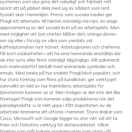
systemen som ska göra det naturligt och faktiskt rätt
skönt att på jobbet dela med sig av sådant som rent
fysiskt sker i hemmiljön. Precis som sociala medier ger
Pragli ett alternativ till faktisk mänsklig närvaro, en slags
approximering av det sociala livet på en arbetsplats. Men
med möjlighet att (om chefen tillåter det) stänga dörren
om sig eller i förväg se vilka som samlats vid
kaffeautomaten runt hörnet. Arbetsgivaren och cheferna
får bort osäkerheten i att ha sina hemsända anställda där
de inte syns eller finns ständigt tillgängliga. Allt paketerat
och marknadsfört lekfullt med animerade symboler och
emojis. Med tanke på hur snabbt Pragli blivit populärt, och
hur stora företag som finns på kundlistan, ger verktyget
sannolikt en bild av hur framtidens arbetsplats för
tjänstemän kommer se ut. Men troligen är det inte det lilla
företaget Pragli som kommer sälja produkterna när det
paradigmskifte vi är mitt uppe i fått majoriteten av de
arbetade timmarna att utföras i hemmet. Stora drakar som
Cisco, Microsoft och Google lägger nu stor vikt vid att ta
fram och förbättra verktyg för distansarbetet. Vilket
företag som står bakom programvaran som utgör vår