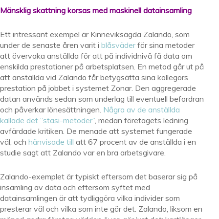
Mänsklig skattning korsas med maskinell datainsamling
Ett intressant exempel är Kinneviksägda Zalando, som
under de senaste åren varit i
blåsväder
för sina metoder
att övervaka anställda för att på individnivå få data om
enskilda prestationer på arbetsplatsen. En metod går ut på
att anställda vid Zalando får betygsätta sina kollegors
prestation på jobbet i systemet Zonar. Den aggregerade
datan används sedan som underlag till eventuell befordran
och påverkar lönesättningen.
Några av de anställda
kallade det ”stasi-metoder”
, medan företagets ledning
avfärdade kritiken. De menade att systemet fungerade
väl, och
hänvisade till
att 67 procent av de anställda i en
studie sagt att Zalando var en bra arbetsgivare.
Zalando-exemplet är typiskt eftersom det baserar sig på
insamling av data och eftersom syftet med
datainsamlingen är att tydliggöra vilka individer som
presterar väl och vilka som inte gör det. Zalando, liksom en