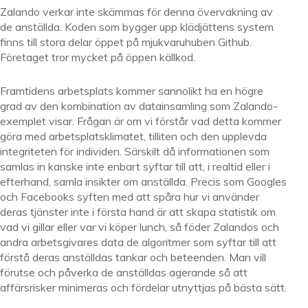
Zalando verkar inte skämmas för denna övervakning av
de anställda. Koden som bygger upp klädjättens system
finns till stora delar öppet på mjukvaruhuben Github.
Företaget tror mycket på öppen källkod.
Framtidens arbetsplats kommer sannolikt ha en högre
grad av den kombination av datainsamling som Zalando-
exemplet visar. Frågan är om vi förstår vad detta kommer
göra med arbetsplatsklimatet, tilliten och den upplevda
integriteten för individen. Särskilt då informationen som
samlas in kanske inte enbart syftar till att, i realtid eller i
efterhand, samla insikter om anställda. Precis som Googles
och Facebooks syften med att spåra hur vi använder
deras tjänster inte i första hand är att skapa statistik om
vad vi gillar eller var vi köper lunch, så föder Zalandos och
andra arbetsgivares data de algoritmer som syftar till att
förstå deras anställdas tankar och beteenden. Man vill
förutse och påverka de anställdas agerande så att
affärsrisker minimeras och fördelar utnyttjas på bästa sätt.