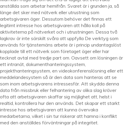
anställda som arbetar hemifrån. Svaret är i grunden ja, så
länge det sker med nätverk eller utrustning som
arbetsgivaren äger. Dessutom behöver det finnas ett
legitimt intresse hos arbetsgivaren att hålla koll på
aktiviteterna på nätverket och i utrustningen. Dessa två
lagkrav är inte särskilt svåra att uppfylla De verktyg som
används för tjänstemäns arbete är i princip undantagslöst
kopplade till ett nätverk som företaget äger eller har
tecknat avtal med tredje part om. Oavsett om lösningen är
ett intranät, dokumenthanteringssystem,
projekthanteringsystem, en videokonferenslösning eller ett
meddelandesystem så är den data som hanteras att se
som inom arbetsgivarens intressesfär. Att skydda denna
data från missbruk eller felhantering av olika slag kräver
ofta att arbetsgivaren skaffar sig möjlighet att, helst i
realtid, kontrollera hur den används. Det skapar ett starkt
intresse hos arbetsgivaren att kunna övervaka
medarbetarna, vilket i sin tur riskerar att hamna i konflikt
med den anställdes förväntningar på integritet.