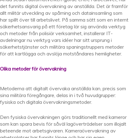
det funnits digital övervakning av anställda. Det är framför
allt militär utveckling av spårning och datainsamling som
har spillt över till arbetslivet. På samma sätt som en internt
säkerhetsansvarig på ett företag lär sig använda verktyg
och metoder från polisiär verksamhet, installerar IT-
avdelningar nu verktyg vars idéer har sitt ursprung i
säkerhetstjänster och militära spaningstruppers metoder
för att kartlägga och avslöja motståndares hemligheter.
Olika metoder för övervakning
Metoderna att digitalt övervaka anställda kan, precis som
sina militära föregångare, delas in i två huvudgrupper:
fysiska och digitala övervakningsmetoder.
Den fysiska övervakningen görs traditionellt med kameror
som kan spara bevis för såväl lagöverträdelser som illojalt
beteende mot arbetsgivaren. Kameraövervakning av
arbetsplatser har funnits länge och har sin egen