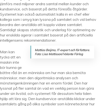
jämförs med miljoner andra samtal mellan kunder och
kundservice, och baserat på detta föreslås åtgärder.
Systemet kan också automatiskt kalla in en chef eller
kollega som i smyg kan lyssna på samtalet och vid behov
beordra den anställda att koppla vidare samtalet.
Samtidigt skapas statistik och underlag för optimering av
hur enskilda agerar i samtalet baserat på den artificiella
intelligensens rekommendationer.
Mattias Beijmo, IT-expert och författare.
Man kan
Foto: Lisa Mattisson/Volante Förlag
tycka att en
maskin inte
bör kunna ge
bättre råd än en människa om hur man ska bemöta
människor, men den algoritmiska analysen och
mönsterigenkänningen har en enorm fördel. Den har
lyssnat på fler samtal än vad en verklig person kan göra
under sin livstid, och systemet får dessutom hela tiden
hjälp att lära sig. Den kundservice-anställda klickar under
samtalets gång på olika symboler som kännetecknar hur