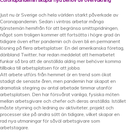
Coronapandemin skapar nya behov av övervakning
Just nu är Sverige och hela världen starkt påverkade av
Coronapandemin. Sedan i vintras arbetar många
tjänstemän hemifrån för att begränsa smittspridningen,
något som troligen kommer att fortsätta i högre grad än
tidigare även efter pandemin och även bli en permanent
lösning på flera arbetsplatser. En del amerikanska företag,
däribland Twitter, har redan meddelat att hemarbetet
funkar så bra att de anställda aldrig mer behöver komma
tillbaka till arbetsplatsen för att jobba.
Att arbete utförs från hemmet är en trend som ökat
stadigt de senaste åren, men pandemin har skapat en
dramatisk stegring av antal arbetade timmar utanför
arbetsplatsen. Den har försvårat vanliga, fysiska möten
mellan arbetsgivare och chefer och deras anställda. Istället
måste styrning och ledning av aktiviteter, projekt och
processer ske på andra sätt än tidigare, vilket skapar en
rad nya utmaningar för såväl arbetsgivare som
arbetstagare.