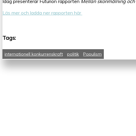
Idag presenterar Futurion rapporten
Mellan skönmålning och s
Läs mer och ladda ner rapporten här
Tags:
internationell konkurrenskraft
politik
Populism