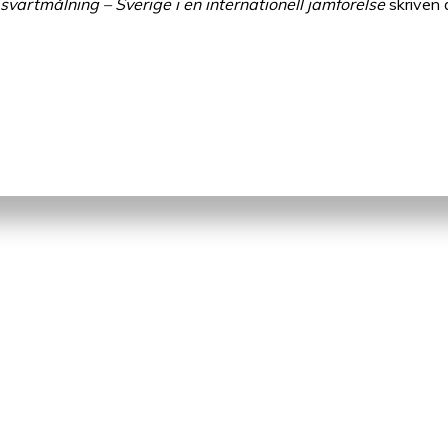
vartmålning – Sverige i en internationell jämförelse
skriven 