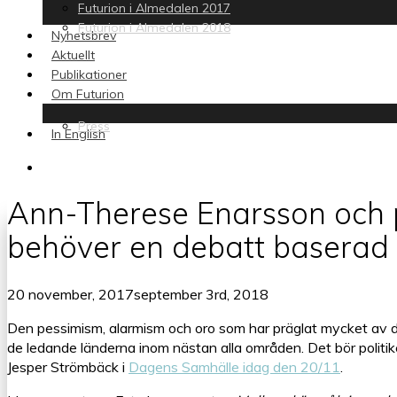
Futurion i Almedalen 2017
Futurion i Almedalen 2018
Nyhetsbrev
Aktuellt
Publikationer
Om Futurion
Press
In English
search
Ann-Therese Enarsson och p
behöver en debatt baserad 
20 november, 2017
september 3rd, 2018
Den pessimism, alarmism och oro som har präglat mycket av de
de ledande länderna inom nästan alla områden. Det bör politike
Jesper Strömbäck i
Dagens Samhälle idag den 20/11
.