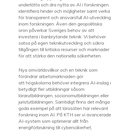
underlätta och dra nytta av AI i forskningen,
identifiera hinder och möjligheter samt verka
för transparent och ansvarsfull AI-utveckling
inom forskningen. Även den geopolitiska
oron påverkar Sveriges behov av att
investera i banbrytande teknik. Vi behöver
satsa på egen teknikutveckling och säkra
tillgången till kritiska resurser och marknader
för att stärka den nationella säkerheten.
Nya omvärldsvillkor och en teknik som
förändrar arbetsmarknaden gör
att högskolorna behöver integrera AI-inslag i
betydligt fler utbildningar såsom
lärarutbildningen, socionomutbildningen eller
juristutbildningen. Samtidigt finns det många
goda exempel på att lärosäten har relevant
forskning inom AI. På KTH ser vi avancerade
AI-system som optimerar allt från
energiförbrukning till cybersäkerhet,