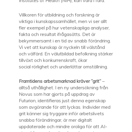
Institutes of Health (NIH), kan vara i fara.
Villkoren för utbildning och forskning är
viktiga i kunskapssamhället, men vi ser allt
fler exempel på hur vetenskapliga analyser,
fakta och resultat ifrågasätts. Det är
bekymmersamt i en tid av snabb förändring.
Vi vet att kunskap är nyckeln till välstånd
och välfärd. En välutbildad befolkning stärker
tillväxt och konkurrenskraft, ökar
social rörlighet och underlättar omställning.
Framtidens arbetsmarknad kräver ”grit”
–
alltså uthållighet. I en ny undersökning från
Novus som har gjorts på uppdrag av
Futurion, identifieras just denna egenskap
som avgörande för att lyckas. Individer med
grit känner sig tryggare inför arbetslivets
snabba förändringar, är mer digitalt
uppdaterade och mindre oroliga för att AI-