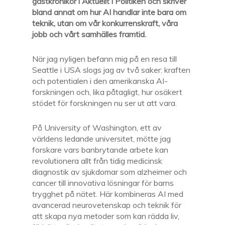
gästkrönikör i Aktuellt i Politiken och skriver
bland annat om hur AI handlar inte bara om
teknik, utan om vår konkurrenskraft, våra
jobb och vårt samhälles framtid.
När jag nyligen befann mig på en resa till
Seattle i USA slogs jag av två saker: kraften
och potentialen i den amerikanska AI-
forskningen och, lika påtagligt, hur osäkert
stödet för forskningen nu ser ut att vara.
På University of Washington, ett av
världens ledande universitet, mötte jag
forskare vars banbrytande arbete kan
revolutionera allt från tidig medicinsk
diagnostik av sjukdomar som alzheimer och
cancer till innovativa lösningar för barns
trygghet på nätet. Här kombineras AI med
avancerad neurovetenskap och teknik för
att skapa nya metoder som kan rädda liv,