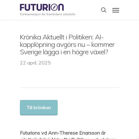
Skip
Menu
to
search
main
content
Krönika Aktuellt i Politiken: AI-
kapplöpning avgörs nu – kommer
Sverige lägga i en högre växel?
22 april, 2025
Till krönikan
Futurions vd Ann-Therese Enarsson är