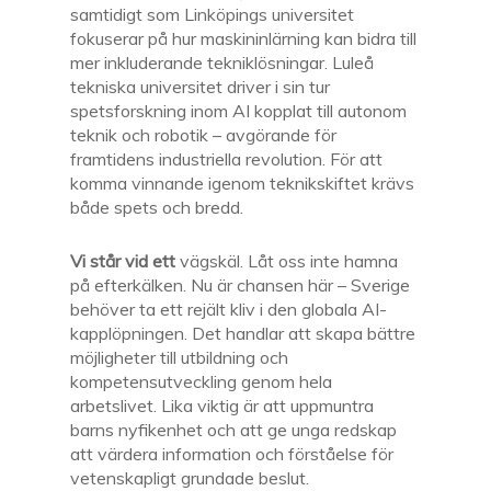
samtidigt som Linköpings universitet
fokuserar på hur maskininlärning kan bidra till
mer inkluderande tekniklösningar. Luleå
tekniska universitet driver i sin tur
spetsforskning inom AI kopplat till autonom
teknik och robotik – avgörande för
framtidens industriella revolution. För att
komma vinnande igenom teknikskiftet krävs
både spets och bredd.
Vi står vid ett
vägskäl. Låt oss inte hamna
på efterkälken. Nu är chansen här – Sverige
behöver ta ett rejält kliv i den globala AI-
kapplöpningen. Det handlar att skapa bättre
möjligheter till utbildning och
kompetensutveckling genom hela
arbetslivet. Lika viktig är att uppmuntra
barns nyfikenhet och att ge unga redskap
att värdera information och förståelse för
vetenskapligt grundade beslut.