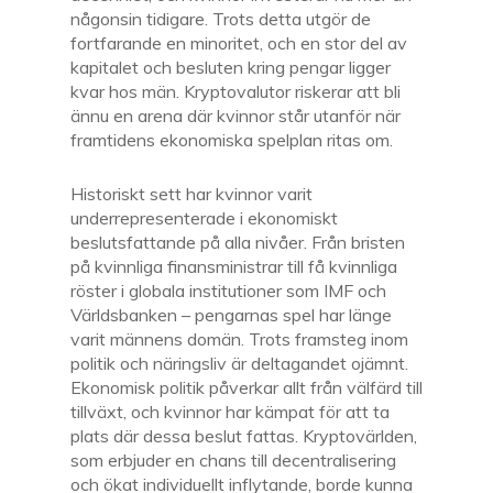
någonsin tidigare. Trots detta utgör de
fortfarande en minoritet, och en stor del av
kapitalet och besluten kring pengar ligger
kvar hos män. Kryptovalutor riskerar att bli
ännu en arena där kvinnor står utanför när
framtidens ekonomiska spelplan ritas om.
Historiskt sett har kvinnor varit
underrepresenterade i ekonomiskt
beslutsfattande på alla nivåer. Från bristen
på kvinnliga finansministrar till få kvinnliga
röster i globala institutioner som IMF och
Världsbanken – pengarnas spel har länge
varit männens domän. Trots framsteg inom
politik och näringsliv är deltagandet ojämnt.
Ekonomisk politik påverkar allt från välfärd till
tillväxt, och kvinnor har kämpat för att ta
plats där dessa beslut fattas. Kryptovärlden,
som erbjuder en chans till decentralisering
och ökat individuellt inflytande, borde kunna