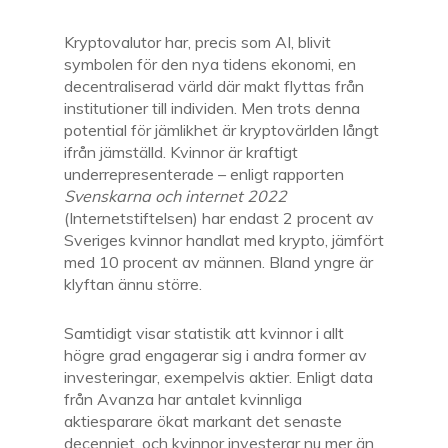
Kryptovalutor har, precis som AI, blivit
symbolen för den nya tidens ekonomi, en
decentraliserad värld där makt flyttas från
institutioner till individen. Men trots denna
potential för jämlikhet är kryptovärlden långt
ifrån jämställd. Kvinnor är kraftigt
underrepresenterade – enligt rapporten
Svenskarna och internet 2022
(Internetstiftelsen) har endast 2 procent av
Sveriges kvinnor handlat med krypto, jämfört
med 10 procent av männen. Bland yngre är
klyftan ännu större.
Samtidigt visar statistik att kvinnor i allt
högre grad engagerar sig i andra former av
investeringar, exempelvis aktier. Enligt data
från Avanza har antalet kvinnliga
aktiesparare ökat markant det senaste
decenniet, och kvinnor investerar nu mer än