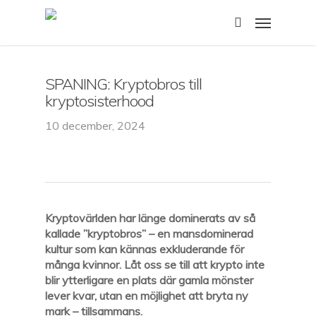
Skip
Menu
to
search
main
content
SPANING: Kryptobros till
kryptosisterhood
10 december, 2024
Kryptovärlden har länge dominerats av så
kallade ”kryptobros” – en mansdominerad
kultur som kan kännas exkluderande för
många kvinnor. Låt oss se till att krypto inte
blir ytterligare en plats där gamla mönster
lever kvar, utan en möjlighet att bryta ny
mark – tillsammans.