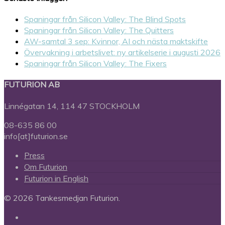
Spaningar från Silicon Valley: The Blind Spots
Spaningar från Silicon Valley: The Quitters
AW-samtal 3 sep: Kvinnor, AI och nästa maktskifte
Övervakning i arbetslivet: ny artikelserie i augusti 2026
Spaningar från Silicon Valley: The Fixers
FUTURION AB
Linnégatan 14, 114 47 STOCKHOLM
08-635 86 00
info[at]futurion.se
Press
Om Futurion
Futurion in English
© 2026 Tankesmedjan Futurion.
twitter