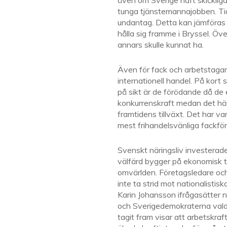
även om Sverige haft skickliga
tunga tjänstemannajobben. Tid
undantag. Detta kan jämföras 
hålla sig framme i Bryssel. Öve
annars skulle kunnat ha.
Även för fack och arbetstagare
internationell handel. På kort 
på sikt är de förödande då de e
konkurrenskraft medan det hä
framtidens tillväxt. Det har va
mest frihandelsvänliga fackföre
Svenskt näringsliv investerade 
välfärd bygger på ekonomisk ti
omvärlden. Företagsledare och 
inte ta strid mot nationalistis
Karin Johansson ifrågasätter 
och Sverigedemokraterna valde 
tagit fram visar att arbetskra