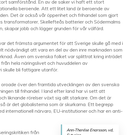
stort samförstånd. En av de saker vi haft ett stort
tionella beroende. Att ett litet land är beroende av
en. Det är också vår öppenhet och frihandel som gjort
as transformatorer, Skellefteås batterier och Södermalms
n, skapar jobb och lägger grunden för vår välfärd.
var det främsta argumentet för att Sverige skulle gå med i
 helt nödvändigt att vara en del av den inre marknaden som
knad. Även om svenska folket var splittrat kring inträdet
 från hela näringslivet och huvuddelen av
skulle bli fattigare utanför.
ara oroade över den framtida utvecklingen av den svenska
gen till frihandel. I land efter land har vi sett att
och liknande rörelser växt sig allt starkare. Om det är
så är det globalisterna som är skurkarna. Ett begrepp
 internationell närvaro, EU-institutioner och har en anti-
Ann-Therése Enarsson, vd,
eringskritiken från