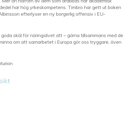
et. Mer än hälften av dem som drabbas har akademisk
rdedel har hög yrkeskompetens. Timbro har gett ut boken
Albinsson efterlyser en ny borgerlig offensiv i EU-
goda skäl för näringslivet att – gärna tillsammans med de
åminna om att samarbetet i Europa gör oss tryggare, även
turion
sikt