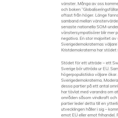
vänster. Många av oss kommer
och boken ”Globaliseringsfälla
oftast från höger. Länge fanns 
samband mellan vänstervärderin
senaste nationella SOM-under
vänstersympatisörer blir mer p
negativa. En stor majoritet av
Sverigedemokraternas väljare
Kristdemokraterna har stödet sj
Stödet för ett utträde – ett 
Sverige bör utträda ur EU. Sa
högerpopulistiska väljare ökar.
Sverigedemokraterna, Moderate
dessa partier på ett antal områ
har tävlat med varandra om att
områden såsom vindkraft och me
partier leder detta till en ytte
utvecklingen håller i sig – ko
emot EU eller emot frihandel. F