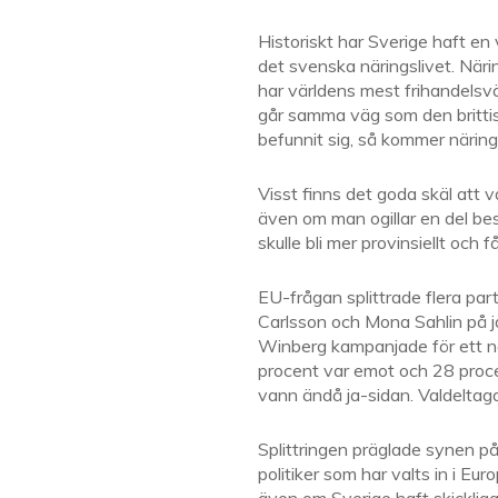
Historiskt har Sverige haft en
det svenska näringslivet. Näri
har världens mest frihandelsv
går samma väg som den brittis
befunnit sig, så kommer näring
Visst finns det goda skäl att 
även om man ogillar en del besl
skulle bli mer provinsiellt och f
EU-frågan splittrade flera par
Carlsson och Mona Sahlin på 
Winberg kampanjade för ett ne
procent var emot och 28 proce
vann ändå ja-sidan. Valdeltag
Splittringen präglade synen på 
politiker som har valts in i Eu