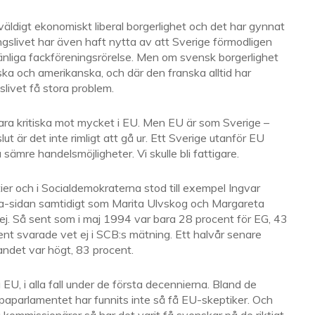
 väldigt ekonomiskt liberal borgerlighet och det har gynnat
ngslivet har även haft nytta av att Sverige förmodligen
änliga fackföreningsrörelse. Men om svensk borgerlighet
ka och amerikanska, och där den franska alltid har
slivet få stora problem.
vara kritiska mot mycket i EU. Men EU är som Sverige –
ut är det inte rimligt att gå ur. Ett Sverige utanför EU
å sämre handelsmöjligheter. Vi skulle bli fattigare.
tier och i Socialdemokraterna stod till exempel Ingvar
ja-sidan samtidigt som Marita Ulvskog och Margareta
j. Så sent som i maj 1994 var bara 28 procent för EG, 43
nt svarade vet ej i SCB:s mätning. Ett halvår senare
andet var högt, 83 procent.
EU, i alla fall under de första decennierna. Bland de
ropaparlamentet har funnits inte så få EU-skeptiker. Och