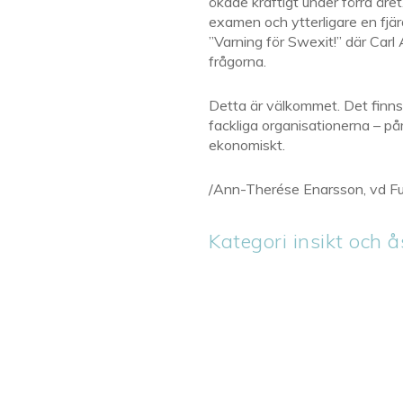
ökade kraftigt under förra år
examen och ytterligare en fjä
”Varning för Swexit!” där Carl 
frågorna.
Detta är välkommet. Det finns 
fackliga organisationerna – p
ekonomiskt.
/Ann-Therése Enarsson, vd Fu
Kategori insikt och å