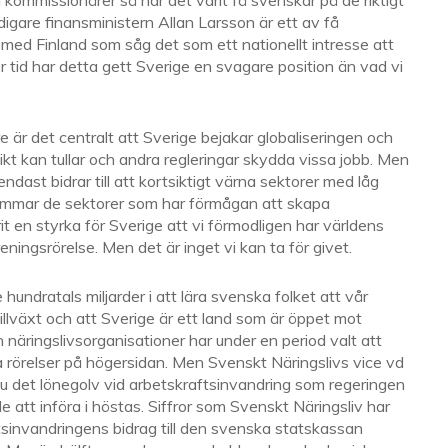
 kommissionärer så har det varit få svenskar på de riktigt
igare finansministern Allan Larsson är ett av få
med Finland som såg det som ett nationellt intresse att
r tid har detta gett Sverige en svagare position än vad vi
 är det centralt att Sverige bejakar globaliseringen och
sikt kan tullar och andra regleringar skydda vissa jobb. Men
ndast bidrar till att kortsiktigt värna sektorer med låg
mmar de sektorer som har förmågan att skapa
rit en styrka för Sverige att vi förmodligen har världens
ningsrörelse. Men det är inget vi kan ta för givet.
hundratals miljarder i att lära svenska folket att vår
llväxt och att Sverige är ett land som är öppet mot
näringslivsorganisationer har under en period valt att
ka rörelser på högersidan. Men Svenskt Näringslivs vice vd
nu det lönegolv vid arbetskraftsinvandring som regeringen
att införa i höstas. Siffror som Svenskt Näringsliv har
ftsinvandringens bidrag till den svenska statskassan