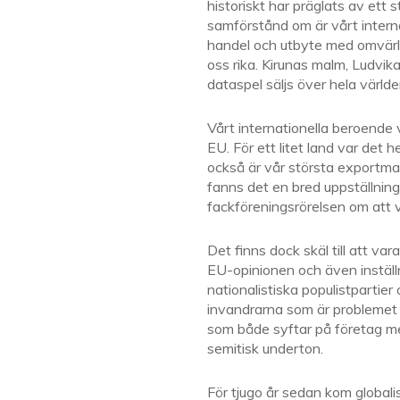
historiskt har präglats av ett 
samförstånd om är vårt interna
handel och utbyte med omvärld
oss rika. Kirunas malm, Ludvik
dataspel säljs över hela världe
Vårt internationella beroende 
EU. För ett litet land var det
också är vår största exportmar
fanns det en bred uppställning
fackföreningsrörelsen om att vi 
Det finns dock skäl till att v
EU-opinionen och även inställnin
nationalistiska populistpartier 
invandrarna som är problemet 
som både syftar på företag med
semitisk underton.
För tjugo år sedan kom globalis