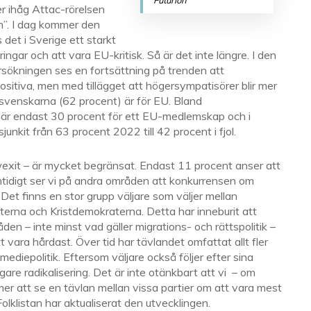
Futurion
 ihåg Attac-rörelsen
n”. I dag kommer den
det i Sverige ett starkt
gar och att vara EU-kritisk. Så är det inte längre. I den
sökningen ses en fortsättning på trenden att
ositiva, men med tillägget att högersympatisörer blir mer
 svenskarna (62 procent) är för EU. Bland
 är endast 30 procent för ett EU-medlemskap och i
unkit från 63 procent 2022 till 42 procent i fjol.
Swexit – är mycket begränsat. Endast 11 procent anser att
mtidigt ser vi på andra områden att konkurrensen om
 Det finns en stor grupp väljare som väljer mellan
rna och Kristdemokraterna. Detta har inneburit att
den – inte minst vad gäller migrations- och rättspolitik –
 vara hårdast. Över tid har tävlandet omfattat allt fler
diepolitik. Eftersom väljare också följer efter sina
rligare radikalisering. Det är inte otänkbart att vi – om
mmer att se en tävlan mellan vissa partier om att vara mest
olklistan har aktualiserat den utvecklingen.