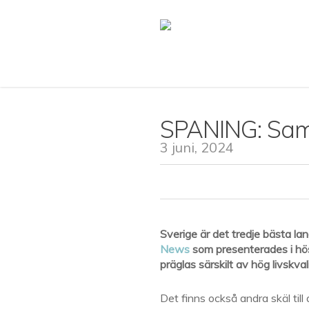
Skip
to
main
content
SPANING: Sama
3 juni, 2024
Sverige är det tredje bästa lan
News
som presenterades i höst
präglas särskilt av hög livskval
Det finns också andra skäl till a