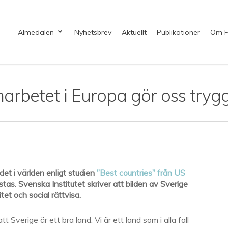
Almedalen
Nyhetsbrev
Aktuellt
Publikationer
Om F
rbetet i Europa gör oss tryg
det i världen enligt studien
”Best countries” från US
as. Svenska Institutet skriver att bilden av Sverige
itet och social rättvisa.
tt Sverige är ett bra land. Vi är ett land som i alla fall