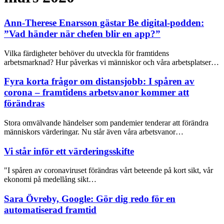
Ann-Therese Enarsson gästar Be digital-podden:
”Vad händer när chefen blir en app?”
Vilka färdigheter behöver du utveckla för framtidens
arbetsmarknad? Hur påverkas vi människor och våra arbetsplatser…
Fyra korta frågor om distansjobb: I spåren av
corona – framtidens arbetsvanor kommer att
förändras
Stora omvälvande händelser som pandemier tenderar att förändra
människors värderingar. Nu står även våra arbetsvanor…
Vi står inför ett värderingsskifte
"I spåren av coronaviruset förändras vårt beteende på kort sikt, vår
ekonomi på medellång sikt…
Sara Övreby, Google: Gör dig redo för en
automatiserad framtid