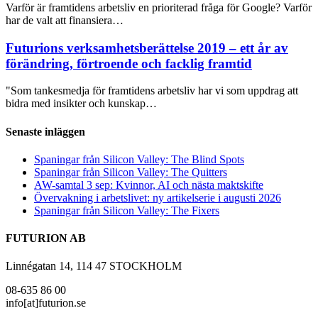
Varför är framtidens arbetsliv en prioriterad fråga för Google? Varför
har de valt att finansiera…
Futurions verksamhetsberättelse 2019 – ett år av
förändring, förtroende och facklig framtid
"Som tankesmedja för framtidens arbetsliv har vi som uppdrag att
bidra med insikter och kunskap…
Senaste inläggen
Spaningar från Silicon Valley: The Blind Spots
Spaningar från Silicon Valley: The Quitters
AW-samtal 3 sep: Kvinnor, AI och nästa maktskifte
Övervakning i arbetslivet: ny artikelserie i augusti 2026
Spaningar från Silicon Valley: The Fixers
FUTURION AB
Linnégatan 14, 114 47 STOCKHOLM
08-635 86 00
info[at]futurion.se