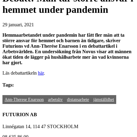
hemmet under pandemin
29 januari, 2021
Hemmaarbetandet under pandemin har fått fler män att ta
större ansvar för hemmet och barnen än tidigare, skriver
Futurions vd Ann-Therése Enarsson i en debattartikel i
Arbetsvärlden. En undersökning från Novus visar att männen
ökat tiden de lägger på hushållsarbete mer än vad kvinnorna
har gjort.
Läs debattartikeln
här
.
Tags:
Ann-Therese Enarsson
arbetsliv
distansarbete
jämställdhet
FUTURION AB
Linnégatan 14, 114 47 STOCKHOLM
08-635 86 00