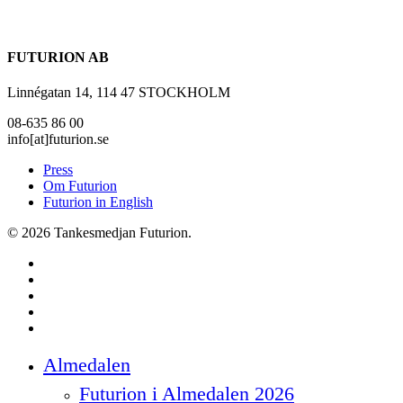
FUTURION AB
Linnégatan 14, 114 47 STOCKHOLM
08-635 86 00
info[at]futurion.se
Press
Om Futurion
Futurion in English
© 2026 Tankesmedjan Futurion.
twitter
facebook
linkedin
instagram
spotify
Close
Almedalen
Menu
Futurion i Almedalen 2026