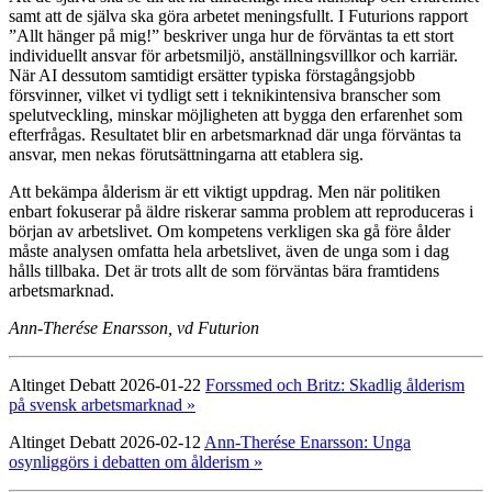
samt att de själva ska göra arbetet meningsfullt. I Futurions rapport
”Allt hänger på mig!” beskriver unga hur de förväntas ta ett stort
individuellt ansvar för arbetsmiljö, anställningsvillkor och karriär.
När AI dessutom samtidigt ersätter typiska förstagångsjobb
försvinner, vilket vi tydligt sett i teknikintensiva branscher som
spelutveckling, minskar möjligheten att bygga den erfarenhet som
efterfrågas. Resultatet blir en arbetsmarknad där unga förväntas ta
ansvar, men nekas förutsättningarna att etablera sig.
Att bekämpa ålderism är ett viktigt uppdrag. Men när politiken
enbart fokuserar på äldre riskerar samma problem att reproduceras i
början av arbetslivet. Om kompetens verkligen ska gå före ålder
måste analysen omfatta hela arbetslivet, även de unga som i dag
hålls tillbaka. Det är trots allt de som förväntas bära framtidens
arbetsmarknad.
Ann-Therése Enarsson, vd Futurion
Altinget Debatt 2026-01-22
Forssmed och Britz: Skadlig ålderism
på svensk arbetsmarknad »
Altinget Debatt 2026-02-12
Ann-Therése Enarsson: Unga
osynliggörs i debatten om ålderism »