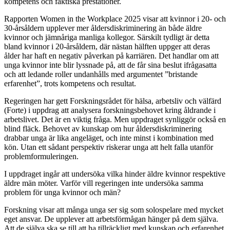
kompetens och faktiska prestationer.
Rapporten Women in the Workplace 2025 visar att kvinnor i 20- och
30-årsåldern upplever mer åldersdiskriminering än både äldre
kvinnor och jämnåriga manliga kollegor. Särskilt tydligt är detta
bland kvinnor i 20-årsåldern, där nästan hälften uppger att deras
ålder har haft en negativ påverkan på karriären. Det handlar om att
unga kvinnor inte blir lyssnade på, att de får sina beslut ifrågasatta
och att ledande roller undanhålls med argumentet ”bristande
erfarenhet”, trots kompetens och resultat.
Regeringen har gett Forskningsrådet för hälsa, arbetsliv och välfärd
(Forte) i uppdrag att analysera forskningsbehovet kring åldrande i
arbetslivet. Det är en viktig fråga. Men uppdraget synliggör också en
blind fläck. Behovet av kunskap om hur åldersdiskriminering
drabbar unga är lika angeläget, och inte minst i kombination med
kön. Utan ett sådant perspektiv riskerar unga att helt falla utanför
problemformuleringen.
I uppdraget ingår att undersöka vilka hinder äldre kvinnor respektive
äldre män möter. Varför vill regeringen inte undersöka samma
problem för unga kvinnor och män?
Forskning visar att många unga ser sig som solospelare med mycket
eget ansvar. De upplever att arbetsförmågan hänger på dem själva.
Att de själva ska se till att ha tillräckligt med kunskap och erfarenhet