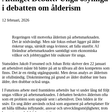
i debatten om ålderism
12 februari, 2026
Regeringen vill motverka ålderism på arbetsmarknaden.
Det är nödvändigt. Men när fokus enbart ligger på äldre
riskerar unga, särskilt unga kvinnor, att falla utanför. AI
förändrar arbetsmarknaden samtidigt som ekonomiska
villkor och jobbtrygghet blir osäkrare för unga.
Statsråden Jakob Forssmed och Johan Britz skriver den 22 januari
att arbetslivet måste bli bättre på att ta tillvara all den kompetens som
finns. Det är en rimlig utgångspunkt. Men deras analys av ålderism
är ofullständig. Diskriminering på grund av ålder drabbar inte bara
äldre, den drabbar också unga.
I Futurions arbete med framtidens arbetsliv har vi under lång tid följt
ungas villkor på arbetsmarknaden. I debatten beskrivs ålderism ofta
som ett problem som uppstår sent i arbetslivet. Den bilden är för
snäv. En ung ålder används också som argument på arbetsplatser för
att hålla tillbaka inflytande, ansvar och utvecklingsmöjligheter, trots