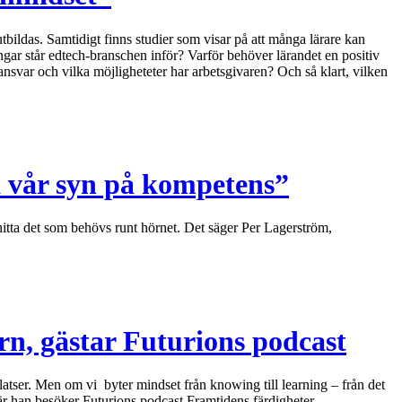
tbildas. Samtidigt finns studier som visar på att många lärare kan
ngar står edtech-branschen inför? Varför behöver lärandet en positiv
nsvar och vilka möjligheteter har arbetsgivaren? Och så klart, vilken
a vår syn på kompetens”
t hitta det som behövs runt hörnet. Det säger Per Lagerström,
rn, gästar Futurions podcast
splatser. Men om vi byter mindset från knowing till learning – från det
 när han besöker Futurions podcast Framtidens färdigheter.