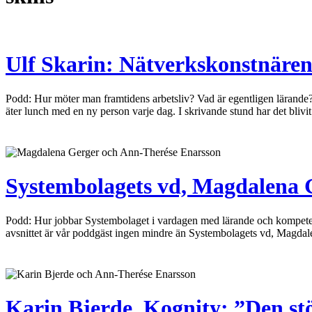
Ulf Skarin: Nätverkskonstnären s
Podd: Hur möter man framtidens arbetsliv? Vad är egentligen lärande?
äter lunch med en ny person varje dag. I skrivande stund har det bliv
Systembolagets vd, Magdalena 
Podd: Hur jobbar Systembolaget i vardagen med lärande och kompetensu
avsnittet är vår poddgäst ingen mindre än Systembolagets vd, Magdal
Karin Bjerde, Kognity: ”Den st