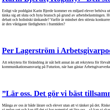
Enligt vår poddgäst Karin Bjerde kommer en miljard elever behöva utbil
tänka sig att sluta och byta bransch på grund av arbetsbelastningen. H
debatt och holistiskt tänkande? Varför är mindset den största konkurr
är den viktigaste färdigheten i framtiden?
Per Lagerström i Arbetsgivarpo
Att rekrytera för förändring är nåt helt annat än att rekrytera för förv
kommunikationsansvarig på Futurion, när han gästar Arbetsgivarverke
”Lär oss. Det gör vi bäst tills
Många av oss är både lärare och elever utan att vi tänker på det. Riske
vi redan vet och kan till det vi har potential att lära oss – så kan vi