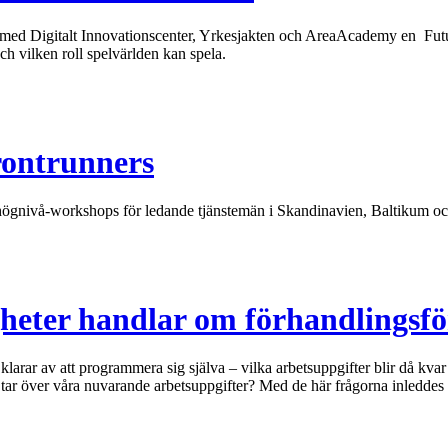
 Digitalt Innovationscenter, Yrkesjakten och AreaAcademy en Future 
h vilken roll spelvärlden kan spela.
rontrunners
e högnivå-workshops för ledande tjänstemän i Skandinavien, Baltikum 
heter handlar om förhandlingsfö
ed klarar av att programmera sig själva – vilka arbetsuppgifter blir då 
na tar över våra nuvarande arbetsuppgifter? Med de här frågorna inleddes