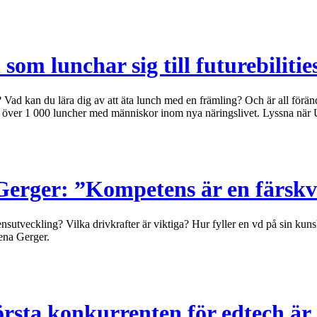
om lunchar sig till futurebilitie
 Vad kan du lära dig av att äta lunch med en främling? Och är all för
it över 1 000 luncher med människor inom nya näringslivet. Lyssna när U
Gerger: ”Kompetens är en färsk
tveckling? Vilka drivkrafter är viktiga? Hur fyller en vd på sin kunska
ena Gerger.
örsta konkurrenten för edtech är