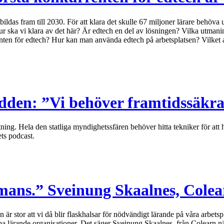
das fram till 2030. För att klara det skulle 67 miljoner lärare behöva u
ur ska vi klara av det här? Är edtech en del av lösningen? Vilka utmani
enten för edtech? Hur kan man använda edtech på arbetsplatsen? Vilket a
dden: ”Vi behöver framtidssäkr
altning. Hela den statliga myndighetssfären behöver hitta tekniker för at
ts podcast.
ammans.” Sveinung Skaalnes, Colea
n är stor att vi då blir flaskhalsar för nödvändigt lärande på våra arbet
 skapa lärande organisationer. Det säger Sveinung Skaalnes, från Colearn