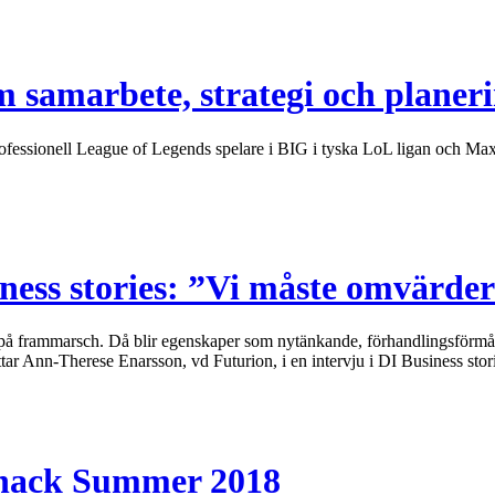
 samarbete, strategi och planer
rofessionell League of Legends spelare i BIG i tyska LoL ligan och Ma
ness stories: ”Vi måste omvärde
är på frammarsch. Då blir egenskaper som nytänkande, förhandlingsförmåga
ar Ann-Therese Enarsson, vd Futurion, i en intervju i DI Business sto
mhack Summer 2018