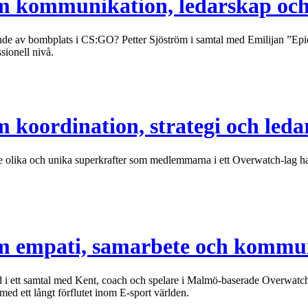
om kommunikation, ledarskap oc
de av bombplats i CS:GO? Petter Sjöström i samtal med Emilijan ”Epic
sionell nivå.
 koordination, strategi och led
olika och unika superkrafter som medlemmarna i ett Overwatch-lag har. 
om empati, samarbete och kommu
nd i ett samtal med Kent, coach och spelare i Malmö-baserade Overwat
ed ett långt förflutet inom E-sport världen.