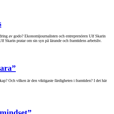
s
ändring av godo? Ekonomijournalisten och entreprenören Ulf Skarin
lf Skarin pratar om sin syn på lärande och framtidens arbetsliv.
vara”
p? Och vilken är den viktigaste färdigheten i framtiden? I det här
 mindset”