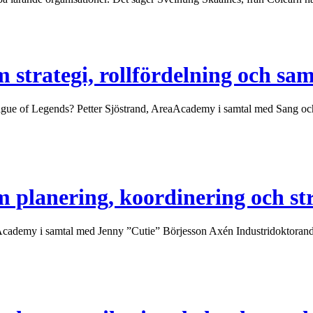
 strategi, rollfördelning och sa
 League of Legends? Petter Sjöstrand, AreaAcademy i samtal med Sang
 planering, koordinering och str
reaAcademy i samtal med Jenny ”Cutie” Börjesson Axén Industridokto