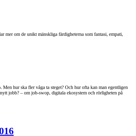
lar mer om de unikt mänskliga färdigheterna som fantasi, empati,
b. Men hur ska fler våga ta steget? Och hur ofta kan man egentligen
t nytt jobb? – om job-swop, digitala ekosystem och rörligheten på
2016