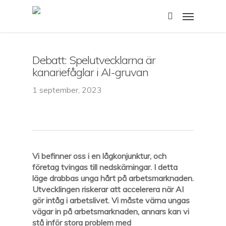
Skip
Menu
to
search
main
content
Debatt: Spelutvecklarna är
kanariefåglar i AI-gruvan
1 september, 2023
Vi befinner oss i en lågkonjunktur, och
företag tvingas till nedskärningar. I detta
läge drabbas unga hårt på arbetsmarknaden.
Utvecklingen riskerar att accelerera när AI
gör intåg i arbetslivet. Vi måste värna ungas
vägar in på arbetsmarknaden, annars kan vi
stå inför stora problem med