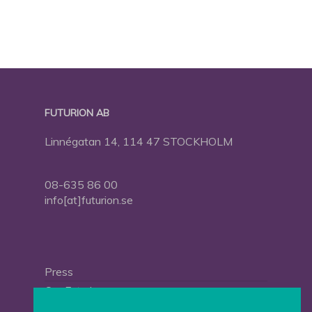
FUTURION AB
Linnégatan 14, 114 47 STOCKHOLM
08-635 86 00
info[at]futurion.se
Press
Om Futurion
Futurion in English