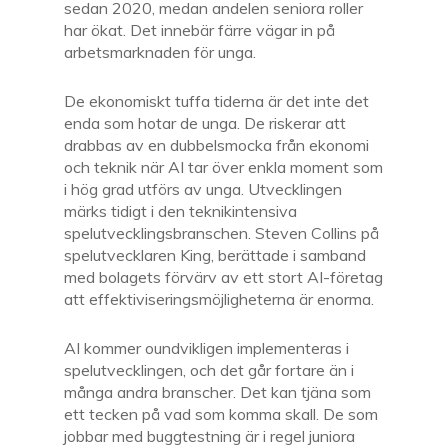
sedan 2020, medan andelen seniora roller
har ökat. Det innebär färre vägar in på
arbetsmarknaden för unga.
De ekonomiskt tuffa tiderna är det inte det
enda som hotar de unga. De riskerar att
drabbas av en dubbelsmocka från ekonomi
och teknik när AI tar över enkla moment som
i hög grad utförs av unga. Utvecklingen
märks tidigt i den teknikintensiva
spelutvecklingsbranschen. Steven Collins på
spelutvecklaren King, berättade i samband
med bolagets förvärv av ett stort AI-företag
att effektiviseringsmöjligheterna är enorma.
AI kommer oundvikligen implementeras i
spelutvecklingen, och det går fortare än i
många andra branscher. Det kan tjäna som
ett tecken på vad som komma skall. De som
jobbar med buggtestning är i regel juniora