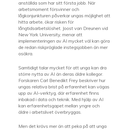
anställda som har sitt första jobb. När
arbetsmoment försvinner och
lågkonjunkturen påverkar ungas möjlighet att
hitta arbete, ökar risken för
långtidsarbetslöshet. Joost van Dreunen vid
New York University, menar att
implementeringen av AI mycket väl kan göra
de redan riskpräglade instegsjobben än mer
osäkra.
Samtidigt talar mycket för att unga kan dra
större nytta av AI än deras äldre kollegor.
Forskaren Carl Benedikt Frey beskriver hur
ungas relativa brist på erfarenhet kan vägas
upp av AI-verktyg, där erfarenhet finns
inbakad i data och teknik. Med hjälp av AI
kan erfarenhetsgapet mellan yngre och
äldre i arbetslivet överbryggas.
Men det krävs mer än att peka på att unga