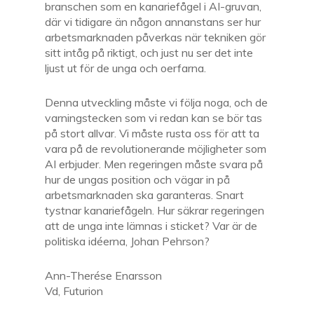
branschen som en kanariefågel i AI-gruvan,
där vi tidigare än någon annanstans ser hur
arbetsmarknaden påverkas när tekniken gör
sitt intåg på riktigt, och just nu ser det inte
ljust ut för de unga och oerfarna.
Denna utveckling måste vi följa noga, och de
varningstecken som vi redan kan se bör tas
på stort allvar. Vi måste rusta oss för att ta
vara på de revolutionerande möjligheter som
AI erbjuder. Men regeringen måste svara på
hur de ungas position och vägar in på
arbetsmarknaden ska garanteras. Snart
tystnar kanariefågeln. Hur säkrar regeringen
att de unga inte lämnas i sticket? Var är de
politiska idéerna, Johan Pehrson?
Ann-Therése Enarsson
Vd, Futurion