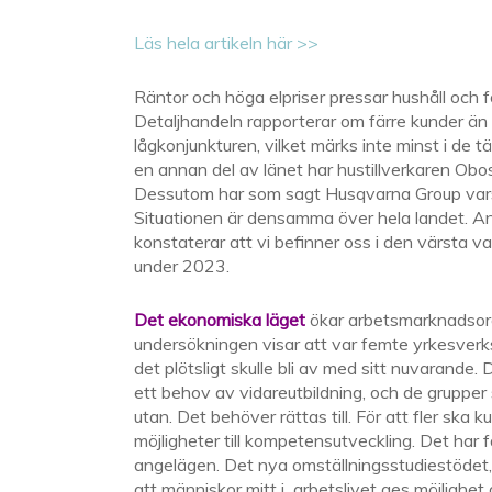
Läs hela artikeln här >>
Räntor och höga elpriser pressar hushåll och f
Detaljhandeln rapporterar om färre kunder än
lågkonjunkturen, vilket märks inte minst i de
en annan del av länet har hustillverkaren Obo
Dessutom har som sagt Husqvarna Group vars
Situationen är densamma över hela landet. An
konstaterar att vi befinner oss i den värsta 
under 2023.
Det ekonomiska läget
ökar arbetsmarknadsoro
undersökningen visar att var femte yrkesverksa
det plötsligt skulle bli av med sitt nuvarand
ett behov av vidareutbildning, och de grupper
utan. Det behöver rättas till. För att fler sk
möjligheter till kompetensutveckling. Det har f
angelägen. Det nya omställningsstudiestödet,
att människor mitt i arbetslivet ges möjlighet