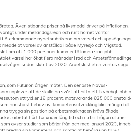
öretag. Även stigande priser på livsmedel driver på inflationen.
 vanligt under mellandagsrean och runt hörnet väntar
 tätt återkommande nyhetsrubrikerna om varsel och uppsägningar.
s meddelat varsel av anställda i både Myresjö och Vrigstad.
lat om att 1 000 personer kommer få lämna sina jobb.
talet varsel har ökat flera månader i rad och Arbetsförmedling
varselvågen sedan slutet av 2020. Arbetslösheten väntas stiga
n, som Futurion årligen mäter. Den senaste Novus-
m upplever att de skulle ha svårt att hitta ett likvärdigt jobb 
e. Dessutom uttrycker 18 procent, motsvarande 825 000 anställd
 som har störst behov av kompetensutveckling blir i många fall
a kunna trygga sin position på arbetsmarknaden krävs ökade
acket arbetat hårt för under lång tid och nu blir frågan alltmer
 som avser studier som börjar från och med januari 2023, inneb
 att bredda sin kompetens och samtidigt behålla upp till 80