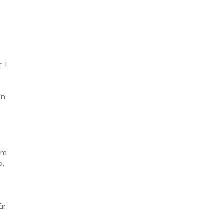
 I
en
om
a,
är