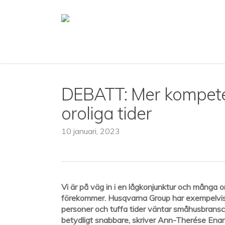
Skip
to
main
content
DEBATT: Mer kompeten
oroliga tider
10 januari, 2023
Vi är på väg in i en lågkonjunktur och många o
förekommer. Husqvarna Group har exempelvis
personer och tuffa tider väntar småhusbrans
betydligt snabbare, skriver Ann-Therése Enar