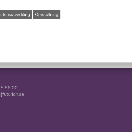
tensutveckling
Omställning
5 86 00
t]futurion.se