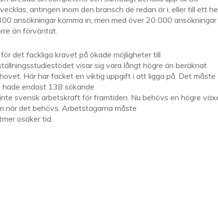
vecklas, antingen inom den bransch de redan är i, eller till ett he
 5 300 ansökningar komma in, men med över 20 000 ansökningar 
örre än förväntat.
för det fackliga kravet på ökade möjligheter till
ällningsstudiestödet visar sig vara långt högre än beräknat
vet. Här har facket en viktig uppgift i att ligga på. Det måste
jul hade endast 138 sökande
i inte svensk arbetskraft för framtiden. Nu behövs en högre väx
 om när det behövs. Arbetstagarna måste
tmer osäker tid.