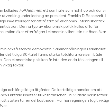
an kallades
Folkhemmet
, ett samhälle som höll ihop och där vi
 utveckling under ledning av president Franklin D Roosevelt. I
ga investeringar för att få fart på ekonomin. Människor fick
ramtidstron. Denna typ av ekonomisk politik kallas ofta för
sumtion ökar efterfrågan i ekonomin vilket i sin tur även ökar
omin också stärkte demokratin. Sammanhållningen i samhället
 det tidiga 30-talet fanns starka totalitära rörelser i både
 Den ekonomiska politiken är inte den enda förklaringen till
 viktig faktor.
iga och långsiktiga åtgärder. De kortsiktiga handlar om att
hövs riktade insatser till krisbranscher. I huvudsak bör insatser
att staten tar en del kostnader. Här har regeringen tagit viktig
övas.