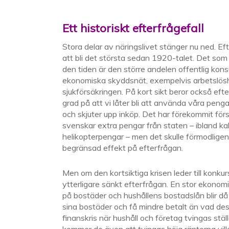
Ett historiskt efterfrågefall
Stora delar av näringslivet stänger nu ned. Eft
att bli det största sedan 1920-talet. Det som f
den tiden är den större andelen offentlig kon
ekonomiska skyddsnät, exempelvis arbetslös
sjukförsäkringen. På kort sikt beror också efte
grad på att vi låter bli att använda våra pengar;
och skjuter upp inköp. Det har förekommit förs
svenskar extra pengar från staten – ibland kal
helikopterpengar – men det skulle förmodlige
begränsad effekt på efterfrågan.
Men om den kortsiktiga krisen leder till konku
ytterligare sänkt efterfrågan. En stor ekonom
på bostäder och hushållens bostadslån blir då 
sina bostäder och få mindre betalt än vad de
finanskris när hushåll och företag tvingas stäl