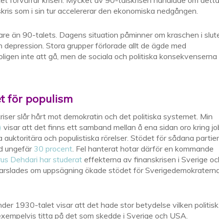
et förvärrar krisen. Mycket av 90-talskrisen handlade om detta
kris som i sin tur accelererar den ekonomiska nedgången.
gare än 90-talets. Dagens situation påminner om kraschen i slut
n depression. Stora grupper förlorade allt de ägde med
oligen inte att gå, men de sociala och politiska konsekvenserna
t för populism
riser slår hårt mot demokratin och det politiska systemet. Min
)
visar att det finns ett samband mellan å ena sidan oro kring j
 auktoritära och populistiska rörelser. Stödet för sådana partier
ed ungefär
30 procent
. Fel hanterat hotar därför en kommande
rus Dehdari har studerat
effekterna av finanskrisen i Sverige oc
 varslades om uppsägning ökade stödet för Sverigedemokratern
er 1930-talet visar att det hade stor betydelse vilken politisk
n exempelvis titta på det som skedde i Sverige och USA.