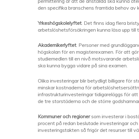
permittering är att de anställda ska kunna åter
den specifika branschens framtida behov av ko
Yrkeshögskolelyftet
. Det finns idag flera br
arbetslöshetsförsäkringen kunna läsa upp till 
Akademikerlyftet
. Personer med grundläggande
högskolan för en magisterexamen. För att göra 
studiemedlen till en nivå motsvarande arbets
ska kunna bygga vidare på sina examen.
Olika investeringar blir betydligt billigare för
minskar kostnaderna för arbetslöshetsersätt
infrastrukturinvesteringar tidigareläggs för a
de tre storstäderna och de större godshamna
Kommuner och regioner
som investerar i bostä
procent på redan beslutade investeringar och 
investeringstakten så frigör det resurser till vä