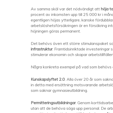
Av samma skäl var det nödvändigt att
höja
t
procent av inkomsten upp till 25 000 kr i månad
egentligen höjas ytterligare, kanske fördubbla
arbetslöshetsförsäkringen är en försäkring in
höjningen göras permanent.
Det behövs även ett större stimulanspaket so
infrastruktur
. Framtidsinriktade investeringar 
stimulerar ekonomin och skapar arbetstillfällen
Några konkreta exempel på vad som behövs ä
Kunskapslyftet 2.0
. Alla över 20 år som sakn
in detta med ersättning motsvarande arbetsl
som saknar gymnasieutbildning.
Permitteringsutbildningar
. Genom korttidsarb
utan att de behöva säga upp personal. De arb