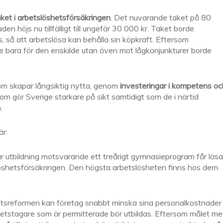
aket i arbetslöshetsförsäkringen
. Det nuvarande taket på 80
en höjs nu tillfälligt till ungefär 30 000 kr. Taket borde
s, så att arbetslösa kan behålla sin köpkraft. Eftersom
te bara för den enskilde utan även mot lågkonjunkturer borde
m skapar långsiktig nytta, genom
investeringar i kompetens oc
som gör Sverige starkare på sikt samtidigt som de i närtid
.
r:
ar utbildning motsvarande ett treårigt gymnasieprogram får läsa
öshetsförsäkringen. Den högsta arbetslösheten finns hos dem
etsreformen kan företag snabbt minska sina personalkostnader
etstagare som är permitterade bör utbildas. Eftersom målet m