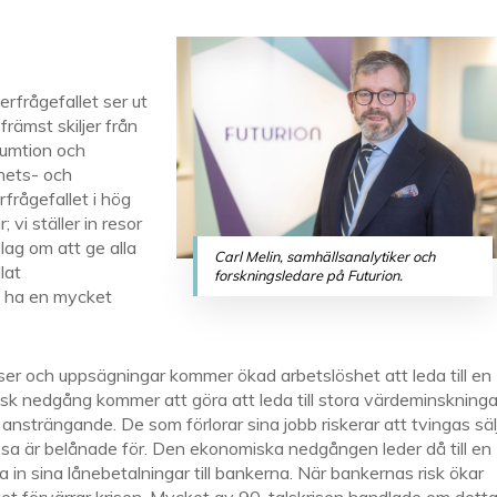
erfrågefallet ser ut
rämst skiljer från
sumtion och
hets- och
rfrågefallet i hög
 vi ställer in resor
lag om att ge alla
Carl Melin, samhällsanalytiker och
lat
forskningsledare på Futurion.
n ha en mycket
rser och uppsägningar kommer ökad arbetslöshet att leda till en
isk nedgång kommer att göra att leda till stora värdeminskninga
ansträngande. De som förlorar sina jobb riskerar att tvingas säl
ssa är belånade för. Den ekonomiska nedgången leder då till en
la in sina lånebetalningar till bankerna. När bankernas risk ökar