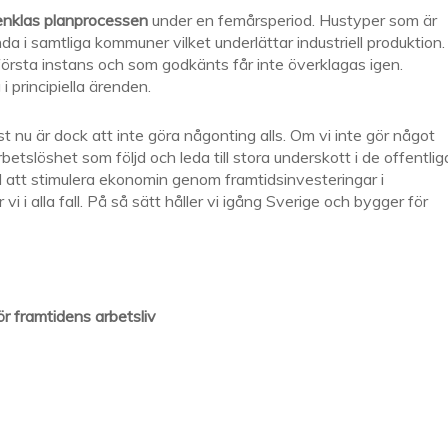
enklas planprocessen
under en femårsperiod. Hustyper som är
i samtliga kommuner vilket underlättar industriell produktion.
första instans och som godkänts får inte överklagas igen.
 principiella ärenden.
ust nu är dock att inte göra någonting alls. Om vi inte gör något
löshet som följd och leda till stora underskott i de offentlig
ll att stimulera ekonomin genom framtidsinvesteringar i
i i alla fall. På så sätt håller vi igång Sverige och bygger för
r framtidens arbetsliv