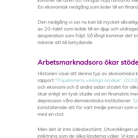
kommer de även att tvingas höja räntorna vilk
En ekonomisk nedgång som leder till en finans
Den nedgång vi ser nu kan bli mycket allvarli
av 20-talet som ledde till en djup och utdrage
desperation som följd. Så långt kommer det tr
riskerar att bli betydande.
Arbetsmarknadsoro ökar stöde
Historien visar att denna typ av ekonomiska k
rapport ”
Populismens verkliga orsaker” (2018
och ekonomi och å andra sidan stödet för olika
ökar enligt en tysk studie vid en finanskris m
depression våra demokratiska institutioner.
Si
konstaterade att för vart tredje person som
med en röst.
Men det är inte ödesbestämt. Utvecklingen und
inriktning som de olika länderna väljer. Vi ka