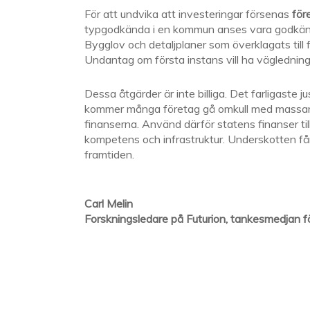
För att undvika att investeringar försenas
för
typgodkända i en kommun anses vara godkända 
Bygglov och detaljplaner som överklagats till 
Undantag om första instans vill ha vägledning i
Dessa åtgärder är inte billiga. Det farligaste j
kommer många företag gå omkull med massarbets
finanserna. Använd därför statens finanser ti
kompetens och infrastruktur. Underskotten får v
framtiden.
Carl Melin
Forskningsledare på Futurion, tankesmedjan fö