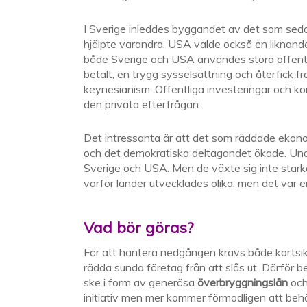
I Sverige inleddes byggandet av det som sed
hjälpte varandra. USA valde också en liknande
både Sverige och USA användes stora offentli
betalt, en trygg sysselsättning och återfick f
keynesianism. Offentliga investeringar och kon
den privata efterfrågan.
Det intressanta är att det som räddade ekon
och det demokratiska deltagandet ökade. Under
Sverige och USA. Men de växte sig inte starka.
varför länder utvecklades olika, men det var en
Vad bör göras?
För att hantera nedgången krävs både kortsikt
rädda sunda företag från att slås ut. Därför be
ske i form av generösa
överbryggningslån
och 
initiativ men mer kommer förmodligen att beh