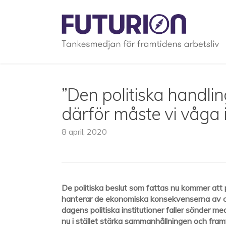
Skip
to
main
content
”Den politiska handli
därför måste vi våga 
8 april, 2020
De politiska beslut som fattas nu kommer att 
hanterar de ekonomiska konsekvenserna av coro
dagens politiska institutioner faller sönder m
nu i stället stärka sammanhållningen och fram