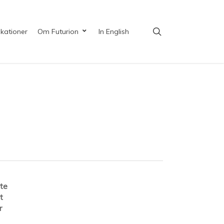
search
ikationer
Om Futurion
In English
nte
t
r