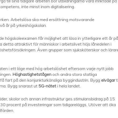
gå till sina tidigare arbeten bör utbildningarna vara inriktade på
mpetens, inte minst inom digitalisering.
istyrken. Arbetslösa ska med ersättning motsvarande
två år på yrkeshögskolan.
 högskoleexamen får möjlighet att läsa in ytterligare ett år p
detta attraktivt för människor i arbetslivet höjs lånedelen i
löshetsförsäkringen. Även grupper som sjuksköterskor och lärar
 staten i ett läge med hög arbetslöshet eftersom varje nytt jobb
ningen.
Höghastighetstågen
och andra stora statliga
tt få fart på den konjunkturkänsliga byggindustrin. Bygg
elvägar
ti
rna. Bygg snarast ut
5G-nätet
i hela landet.
der, skolor och annan infrastruktur ges stimulansbidrag på 15
30 procent på investeringar som tidigareläggs. Utöver att öka
lfärden.