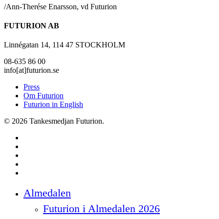
/Ann-Therése Enarsson, vd Futurion
FUTURION AB
Linnégatan 14, 114 47 STOCKHOLM
08-635 86 00
info[at]futurion.se
Press
Om Futurion
Futurion in English
© 2026 Tankesmedjan Futurion.
twitter
facebook
linkedin
instagram
spotify
Close
Almedalen
Menu
Futurion i Almedalen 2026