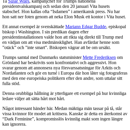
Ta
Susie Wiles
, kampanjchef för Trumps nationella
presidentvalskampanj och sedan den 20 januari Vita husets
stabschef. Hon kallas ofta “Isdamen” i amerikansk press. Nu har
hon satt ner foten genom att neka Elon Musk ett kontor i Vita huset.
Ett annat exempel är svenskättade
Mariann Edgar Budde
, episkopal
biskop i Washington. I sin predikan dagen efter
presidentinstallationen valde hon att rikta sig direkt till Trump med
en vädjan om att visa medmänsklighet. Han avfärdar henne som
”otäck” och ”inte smart”. Biskopen vägrar att be om ursäkt.
Trumps samtal med Danmarks statsminister
Mette Frederiksen
om
Grönland har beskrivits som konfrontativt och aggressivt. Hon
svarar genom att annonsera nya försvarssatsningar för Arktis och
Nordatlanten och gör en turné i Europa där hon låter sig fotograferas
med den ene europeiska politikern efter den andre, som uttalar sitt
fulla stöd.
Denna orubbliga hållning är ytterligare ett exempel på hur kvinnliga
ledare väljer att sätta hårt mot hårt.
Något intressant händer här. Medan mäktiga män tassar på tå, står
vissa kvinnor för modet att kritisera. Kanske är detta en återkomst av
“Dark Feminine”, kompromisslös kvinnlig makt som ingen längre
kan ignorera.