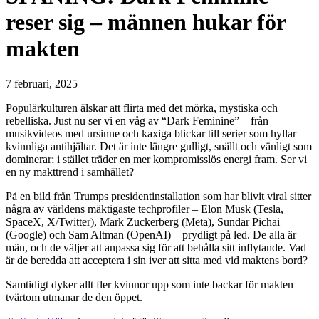
reser sig – männen hukar för
makten
7 februari, 2025
Populärkulturen älskar att flirta med det mörka, mystiska och
rebelliska. Just nu ser vi en våg av “Dark Feminine” – från
musikvideos med ursinne och kaxiga blickar till serier som hyllar
kvinnliga antihjältar. Det är inte längre gulligt, snällt och vänligt som
dominerar; i stället träder en mer kompromisslös energi fram. Ser vi
en ny makttrend i samhället?
På en bild från Trumps presidentinstallation som har blivit viral sitter
några av världens mäktigaste techprofiler – Elon Musk (Tesla,
SpaceX, X/Twitter), Mark Zuckerberg (Meta), Sundar Pichai
(Google) och Sam Altman (OpenAI) – prydligt på led. De alla är
män, och de väljer att anpassa sig för att behålla sitt inflytande. Vad
är de beredda att acceptera i sin iver att sitta med vid maktens bord?
Samtidigt dyker allt fler kvinnor upp som inte backar för makten –
tvärtom utmanar de den öppet.