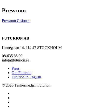
Pressrum
Pressrum Cision »
FUTURION AB
Linnégatan 14, 114 47 STOCKHOLM
08-635 86 00
info[at]futurion.se
Press
Om Futurion
Futurion in English
© 2026 Tankesmedjan Futurion.
twitter
facebook
linkedin
instagram