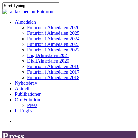
Skip
to
Close
main
Search
content
search
Menu
Almedalen
Futurion i Almedalen 2026
Futurion i Almedalen 2025
Futurion i Almedalen 2024
Futurion i Almedalen 2023
Futurion i Almedalen 2022
DigitAlmedalen 2021
DigitAlmedalen 2020
Futurion i Almedalen 2019
Futurion i Almedalen 2017
Futurion i Almedalen 2018
Nyhetsbrev
Aktuellt
Publikationer
Om Futurion
Press
In English
search
Press