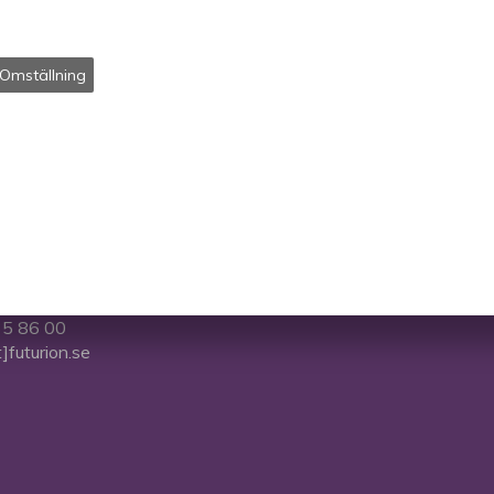
Omställning
5 86 00
t]futurion.se