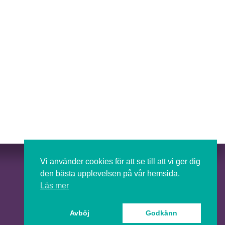
Press
Vi använder cookies för att se till att vi ger dig
Om Futurion
den bästa upplevelsen på vår hemsida.
Futurion in English
Läs mer
Avböj
Godkänn