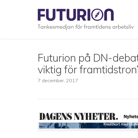
Skip
to
main
content
Futurion på DN-debatt:
viktig för framtidstron
7 december, 2017