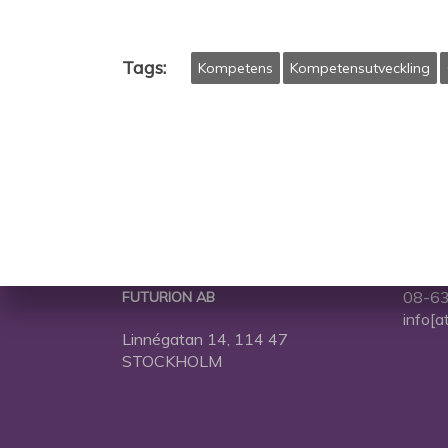
Tags:
Kompetens
Kompetensutveckling
08-63
FUTURION AB
info[a
Linnégatan 14, 114 47
STOCKHOLM