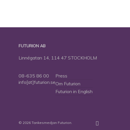
FUTURION AB
Linnégatan 14, 114 47 STOCKHOLM
08-635 86 00
Press
info[at]futurion.se
Om Futurion
Futurion in English
twitter
facebook
linkedin
instagram
spotify
© 2026 Tankesmedjan Futurion.