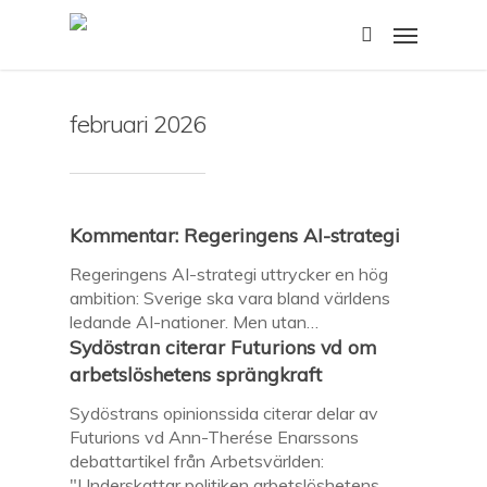
Skip
Menu
to
search
main
content
februari 2026
Kommentar: Regeringens AI-strategi
Regeringens AI-strategi uttrycker en hög
ambition: Sverige ska vara bland världens
ledande AI-nationer. Men utan…
Sydöstran citerar Futurions vd om
arbetslöshetens sprängkraft
Sydöstrans opinionssida citerar delar av
Futurions vd Ann-Therése Enarssons
debattartikel från Arbetsvärlden:
"Underskattar politiken arbetslöshetens…