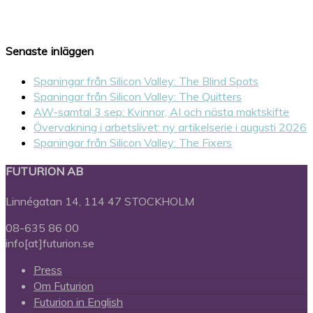
Senaste inläggen
Spaningar från Silicon Valley: The Blind Spots
Spaningar från Silicon Valley: The Quitters
AW-samtal 3 sep: Kvinnor, AI och nästa maktskifte
Övervakning i arbetslivet: ny artikelserie i augusti 2026
Spaningar från Silicon Valley: The Fixers
FUTURION AB
Linnégatan 14, 114 47 STOCKHOLM
08-635 86 00
info[at]futurion.se
Press
Om Futurion
Futurion in English