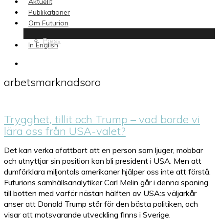
Aktuellt
Publikationer
Om Futurion
Press
In English
search
arbetsmarknadsoro
Trygghet, tillit och Trump – vad borde vi
lära oss från USA-valet?
Det kan verka ofattbart att en person som ljuger, mobbar
och utnyttjar sin position kan bli president i USA. Men att
dumförklara miljontals amerikaner hjälper oss inte att förstå.
Futurions samhällsanalytiker Carl Melin går i denna spaning
till botten med varför nästan hälften av USA:s väljarkår
anser att Donald Trump står för den bästa politiken, och
visar att motsvarande utveckling finns i Sverige.