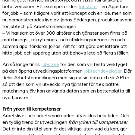
beta-versioner. Ett exempel är den
Jobstore
– en Appstore
för jobb – som tidigare varit ett koncept och en idé, men som
nu demonstrerades live av Jonas Södergren, produktansvarig
för jobtech på Arbetsförmedlingen.
– Vi har samlat över 300 aktörer och tjänster som finns på
matchnings-, rekryterings- och utbildningsarenan i en och
samma app, förklarar Jonas. Allt för att göra det lättare att
hitta jobb och uppdrag utan att behöva leta på flera ställen.
Än så länge finns
Jobstore
för den som vill testa verktyget
på den öppna utvecklingsplattformen
Jobtechdeveloper
. Där
delar Arbetsförmedlingen med sig av sin data och sk API:er
så att den som vill utveckla nya tjänster för t.ex bättre
matchning själv kan använda datan som en bottenplatta till
nya tjänster.
Från yrken till kompetenser
Arbetslivet och arbetsmarknaden utvecklas hela tiden. Och
en tydlig trend är utvecklingen
från yrken till kompetenser
.
Det är inte din titel som är det viktiga, utan vad du kan, gör