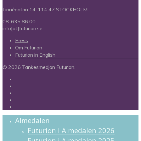
Linnégatan 14, 114 47 STOCKHOLM
08-635 86 00
info[at]futurion.se
Press
Om Futurion
Futurion in English
© 2026 Tankesmedjan Futurion.
twitter
facebook
linkedin
instagram
spotify
Close
Almedalen
Menu
Futurion i Almedalen 2026
Futurion i Almedalen 2025