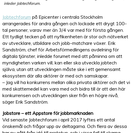
inleder Jobtechforum.
Jobtechforum
på Epicenter i centrala Stockholm
arrangerades för andra gången och lockade ett drygt 100-
tal personer, varav mer än 3/4 var med för första gången.
Ett tydligt tecken på att nyfikenheten är stor och nätverket
av utvecklare, utbildare och jobb-matchare växer. Erik
Sandström, chef för Arbetsförmedlingens avdelning för
digitala tjänster, inledde forumet med att påminna om att
myndigheten varken vill, kan eller ska utveckla jobtech
själva, utan att utvecklingen måste ske i ett gemensamt
ekosystem där alla aktörer är med och samskapar.
– Jag vill ha konkurrens mellan olika privata aktörer och det vi
med skattemedel kan vara med och bidra till är att den här
konkurrensen och utvecklingen sker från en högre nivå,
säger Erik Sandström.
Jobstore – ett Appstore för jobbmarknaden
Vid senaste Jobtechforum i april 2017 lyftes ett antal
önskemål och frågor upp av deltagarna. Och flera av dessa
har nu gått från idé till prototyp, och i vissa fall till skarpa