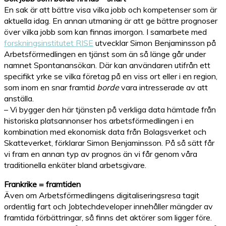
En sak är att bättre visa vilka jobb och kompetenser som är
aktuella idag. En annan utmaning är att ge bättre prognoser
över vilka jobb som kan finnas imorgon. I samarbete med
forskningsinstitutet RISE
utvecklar Simon Benjaminsson på
Arbetsförmedlingen en tjänst som än så länge går under
namnet Spontanansökan. Där kan användaren utifrån ett
specifikt yrke se vilka företag på en viss ort eller i en region,
som inom en snar framtid
borde
vara intresserade av att
anställa.
– Vi bygger den här tjänsten på verkliga data hämtade från
historiska platsannonser hos arbetsförmedlingen i en
kombination med ekonomisk data från Bolagsverket och
Skatteverket, förklarar Simon Benjaminsson. På så sätt får
vi fram en annan typ av prognos än vi får genom våra
traditionella enkäter bland arbetsgivare.
Frankrike = framtiden
Även om Arbetsförmedlingens digitaliseringsresa tagit
ordentlig fart och Jobtechdeveloper innehåller mängder av
framtida förbättringar, så finns det aktörer som ligger före.