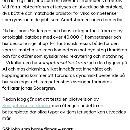
och lär dig i ditt jobb som blir relevant i framtidens arbetsliv.
Vid förra Jobtechforum efterlyses en utvecklad sk ontologi,
dvs bättre och matchade ordlistor för vilka kompetenser
som ryms inom de jobb som Arbetsförmedlingen förmedlar.
Nu har Jonas Södergren och hans kollegor tagit fram en ny
ontologisk databas med över 40.000 (!) kompetenser och
hur dessa hänger ihop. En fantastisk resurs både för den
som vill matcha sin egen kompetens mot nya steg i karriären
och för aktörer som sysslar med rekrytering och matchning.
– Vi kallar den för
kompetensutforskaren
och den bygger på
AI och maskinlärning, vilket innebär att innehållet och
kopplingarna kommer att förändras dynamiskt beroende på
hur sökningar och kompetensbeskrivningar förändras,
förklarar Jonas Södergren.
Redan idag går det att testa en pilotversion av
Kompetensutforskaren
, men återigen är detta en
bottenplatta där olika typer av tjänster sedan kan utvecklas
ifrån.
Sök jobb som borde finnas – snart