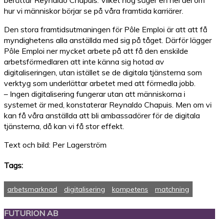
berättar Reynaldo Chapuis. Vilket nog säger en hel del om
hur vi människor börjar se på våra framtida karriärer.
Den stora framtidsutmaningen för Pôle Emploi är att att få
myndighetens alla anställda med sig på tåget. Därför lägger
Pôle Emploi ner mycket arbete på att få den enskilde
arbetsförmedlaren att inte känna sig hotad av
digitaliseringen, utan istället se de digitala tjänsterna som
verktyg som underlättar arbetet med att förmedla jobb.
– Ingen digitalisering fungerar utan att människorna i
systemet är med, konstaterar Reynaldo Chapuis. Men om vi
kan få våra anställda att bli ambassadörer för de digitala
tjänsterna, då kan vi få stor effekt.
Text och bild: Per Lagerström
Tags:
arbetsmarknad
digitalisering
kompetens
matchning
FUTURION AB