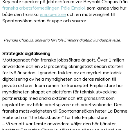
Key note speaker på Jobtechforum var Reynald Chapuis från
franska arbetsförmedlingen Pôle Emploi
, som kunde visa hur
både den franska
emploi-store
och en motsvarighet till
Spontansökan redan är uppe och snurrar.
Reynald Chapuis, ansvarig för Pôle Emploi’s digitala kundupplevelse.
Strategisk digitalisering
Mottagandet från franska jobbsökare är gott. Över 1 miljon
användare och en 20 procentig ökningstakt sedan starten
för två år sedan. I grunden frukten av en mycket metodisk
digitalisering av hela myndigheten och deras relation till
privata aktörer. Inom ramen för konceptet Emploi store har
myndigheten skapat en plattform för teknisk utveckling,
partnerskap med andra aktörer och ett gränssnitt som
uppskattas av både arbetsgivare och arbetssökande. Den
franska motsvarigheten till Spontanansökan heter La Bonne
Boite och är ”the blockbuster” för hela Emploi store.
– Vi ser att var femte användare väljer den här tjänster,