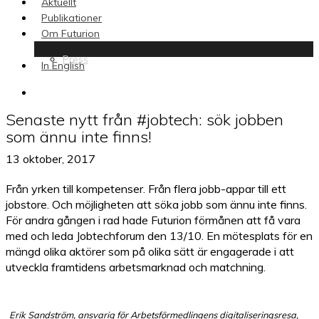
Aktuellt
Publikationer
Om Futurion
Press
In English
search
Senaste nytt från #jobtech: sök jobben
som ännu inte finns!
13 oktober, 2017
Från yrken till kompetenser. Från flera jobb-appar till ett
jobstore. Och möjligheten att söka jobb som ännu inte finns.
För andra gången i rad hade Futurion förmånen att få vara
med och leda Jobtechforum den 13/10. En mötesplats för en
mängd olika aktörer som på olika sätt är engagerade i att
utveckla framtidens arbetsmarknad och matchning.
Erik Sandström, ansvarig för Arbetsförmedlingens digitaliseringsresa,