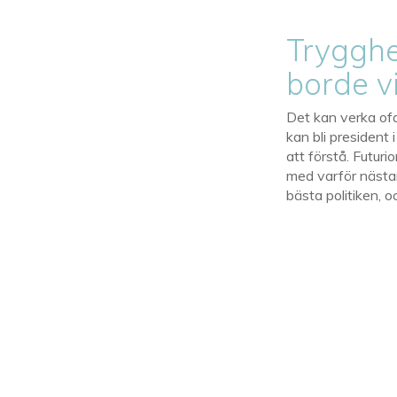
Trygghet
borde v
Det kan verka ofa
kan bli president
att förstå. Futuri
med varför nästan
bästa politiken, o