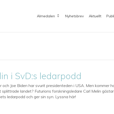
Almedalen
Nyhetsbrev
Aktuellt
Publ
lin i SvD:s ledarpodd
r och Joe Biden har svurit presidenteden i USA. Men kommer h
t splittrade landet? Futurions forskningsledare Carl Melin gästar
ts ledarpodd och ger sin syn. Lyssna här!