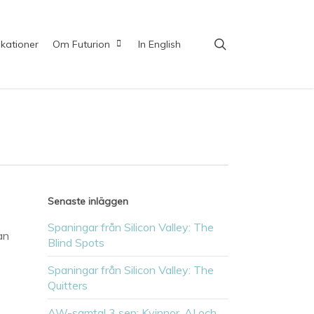
search
ikationer
Om Futurion
In English
Senaste inläggen
Spaningar från Silicon Valley: The
an
Blind Spots
Spaningar från Silicon Valley: The
Quitters
AW-samtal 3 sep: Kvinnor, AI och