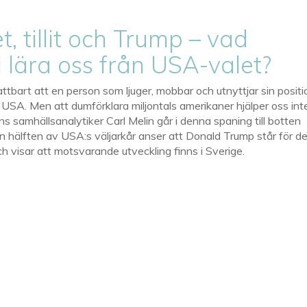
, tillit och Trump – vad
i lära oss från USA-valet?
ttbart att en person som ljuger, mobbar och utnyttjar sin positi
 i USA. Men att dumförklara miljontals amerikaner hjälper oss int
ons samhällsanalytiker Carl Melin går i denna spaning till botten
 hälften av USA:s väljarkår anser att Donald Trump står för d
ch visar att motsvarande utveckling finns i Sverige.