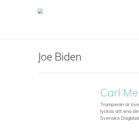
Skip
to
main
content
Joe Biden
Carl Me
Trumperan är öve
lyckas att ena de
Svenska Dagblade