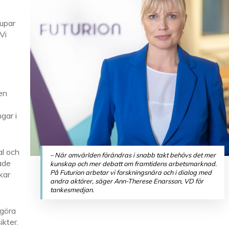
.
jupar
Vi
 en
gar i
al och
– När omvärlden förändras i snabb takt behövs det mer
ade
kunskap och mer debatt om framtidens arbetsmarknad.
På Futurion arbetar vi forskningsnära och i dialog med
kar
andra aktörer, säger Ann-Therese Enarsson, VD för
tankesmedjan.
 göra
ikter.