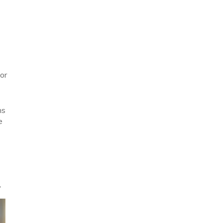
or
ns
e
.