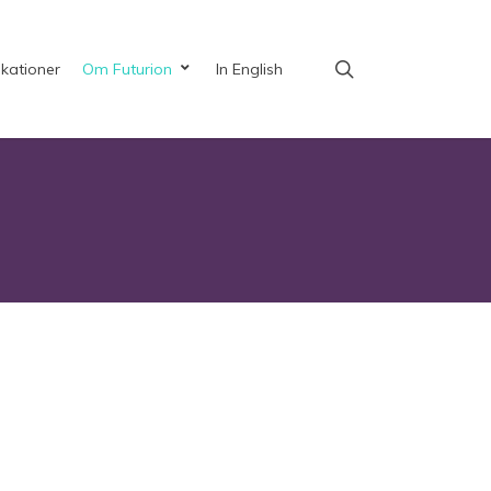
search
ikationer
Om Futurion
In English