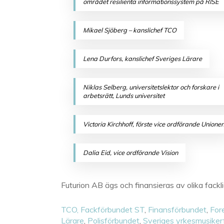
området resilienta informationssystem på RISE
Mikael Sjöberg – kanslichef TCO
Lena Durfors, kanslichef Sveriges Lärare
Niklas Selberg, universitetslektor och forskare i
arbetsrätt, Lunds universitet
Victoria Kirchhoff, förste vice ordförande Unione
Dalia Eid, vice ordförande Vision
Futurion AB ägs och finansieras av olika fack
TCO,
Fackförbundet ST
,
Finansförbundet
,
For
Lärare
,
Polisförbundet
,
Sveriges yrkesmusiker