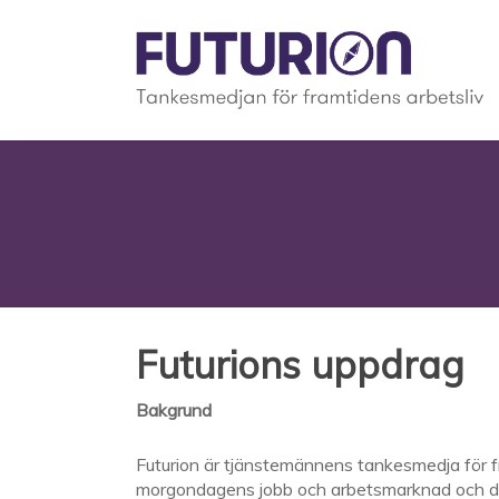
Skip
to
main
content
Futurions uppdrag
Bakgrund
Futurion är tjänstemännens tankesmedja för fr
morgondagens jobb och arbetsmarknad och d