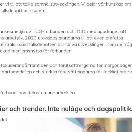
er vi till att tolka samhällsutvecklingen. Vi delar vår kunskap om
ällsdebatt och samtal.
ankesmedja av TCO-förbunden och TCO, med uppdraget att
s arbetsliv. 2023 utökades grundarna till att även omfatta
centrala i samhällsdebatten och driva utvecklingen inom de fråg
a ökad medlemsnytta för förbunden.
 Vi fokuserar på framtiden och förutsättningarna för morgondage
 partsmodellen och stärkta förutsättningarna för fackligt arbet
ackförbund inom tjänstemannarörelsen.
ier och trender. Inte nuläge och dagspolitik
 det