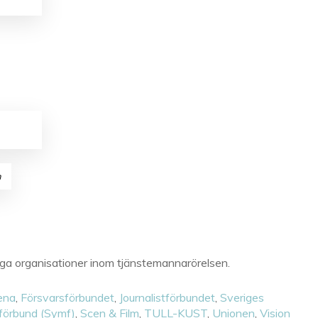
n
liga organisationer inom tjänstemannarörelsen.
ena
,
Försvarsförbundet
,
Journalistförbundet
,
Sveriges
förbund (Symf)
,
Scen & Film
,
TULL-KUST
,
Unionen
,
Vision