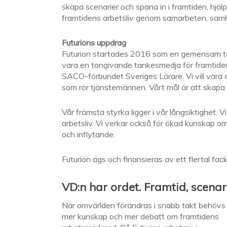
skapa scenarier och spana in i framtiden, hjälp
framtidens arbetsliv genom samarbeten, samh
Futurions uppdrag
Futurion startades 2016 som en gemensam t
vara en tongivande tankesmedja för framtiden
SACO-förbundet Sveriges Lärare. Vi vill vara 
som rör tjänstemännen. Vårt mål är att skap
Vår främsta styrka ligger i vår långsiktighet.
arbetsliv. Vi verkar också för ökad kunskap om
och inflytande.
Futurion ägs och finansieras av ett flertal f
VD:n har ordet. Framtid, scenar
När omvärlden förändras i snabb takt behövs
mer kunskap och mer debatt om framtidens