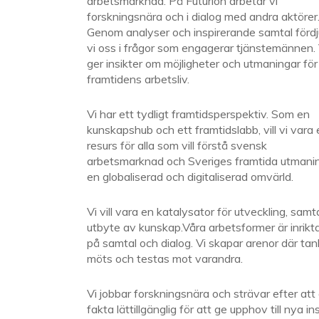
arbetsmarknad. På Futurion arbetar vi
forskningsnära och i dialog med andra aktörer
Genom analyser och inspirerande samtal förd
vi oss i frågor som engagerar tjänstemännen. 
ger insikter om möjligheter och utmaningar för
framtidens arbetsliv.
Vi har ett tydligt framtidsperspektiv. Som en
kunskapshub och ett framtidslabb, vill vi vara
resurs för alla som vill förstå svensk
arbetsmarknad och Sveriges framtida utmanin
en globaliserad och digitaliserad omvärld.
Vi vill vara en katalysator för utveckling, samt
utbyte av kunskap.Våra arbetsformer är inrikt
på samtal och dialog. Vi skapar arenor där tan
möts och testas mot varandra.
Vi jobbar forskningsnära och strävar efter att
fakta lättillgänglig för att ge upphov till nya ins