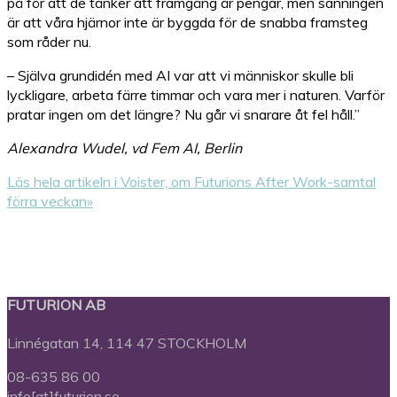
på för att de tänker att framgång är pengar, men sanningen
är att våra hjärnor inte är byggda för de snabba framsteg
som råder nu.
– Själva grundidén med AI var att vi människor skulle bli
lyckligare, arbeta färre timmar och vara mer i naturen. Varför
pratar ingen om det längre? Nu går vi snarare åt fel håll.”
Alexandra Wudel, vd Fem AI, Berlin
Läs hela artikeln i Voister, om Futurions After Work-samtal
förra veckan»
FUTURION AB
Linnégatan 14, 114 47 STOCKHOLM
08-635 86 00
info[at]futurion.se