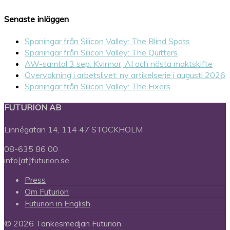
Senaste inläggen
Spaningar från Silicon Valley: The Blind Spots
Spaningar från Silicon Valley: The Quitters
AW-samtal 3 sep: Kvinnor, AI och nästa maktskifte
Övervakning i arbetslivet: ny artikelserie i augusti 2026
Spaningar från Silicon Valley: The Fixers
FUTURION AB
Linnégatan 14, 114 47 STOCKHOLM
08-635 86 00
info[at]futurion.se
Press
Om Futurion
Futurion in English
© 2026 Tankesmedjan Futurion.