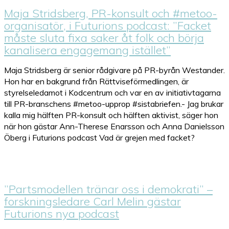
Maja Stridsberg, PR-konsult och #metoo-
organisatör, i Futurions podcast: ”Facket
måste sluta fixa saker åt folk och börja
kanalisera engagemang istället”
Maja Stridsberg är senior rådgivare på PR-byrån Westander.
Hon har en bakgrund från Rättviseförmedlingen, är
styrelseledamot i Kodcentrum och var en av initiativtagarna
till PR-branschens #metoo-upprop #sistabriefen.- Jag brukar
kalla mig hälften PR-konsult och hälften aktivist, säger hon
när hon gästar Ann-Therese Enarsson och Anna Danielsson
Öberg i Futurions podcast Vad är grejen med facket?
”Partsmodellen tränar oss i demokrati” –
forskningsledare Carl Melin gästar
Futurions nya podcast