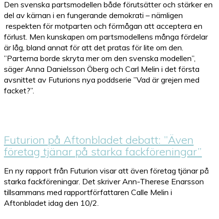
Den svenska partsmodellen både förutsätter och stärker en
del av kärnan i en fungerande demokrati – nämligen
respekten för motparten och förmågan att acceptera en
förlust. Men kunskapen om partsmodellens många fördelar
är låg, bland annat för att det pratas för lite om den.
”Parterna borde skryta mer om den svenska modellen”,
säger Anna Danielsson Öberg och Carl Melin i det första
avsnittet av Futurions nya poddserie ”Vad är grejen med
facket?”.
Futurion på Aftonbladet debatt: ”Även
företag tjänar på starka fackföreningar”
En ny rapport från Futurion visar att även företag tjänar på
starka fackföreningar. Det skriver Ann-Therese Enarsson​
tillsammans med rapportförfattaren Calle Melin​ i
Aftonbladet idag den 10/2.