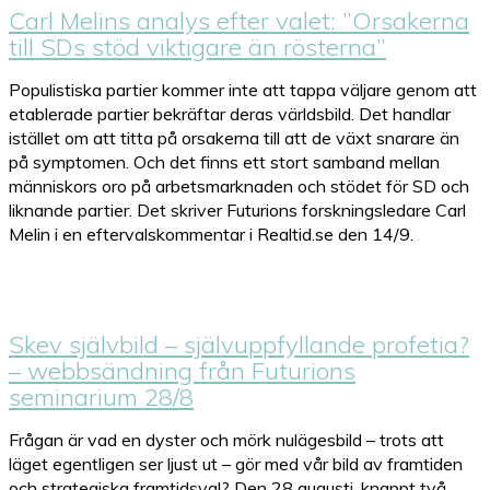
Carl Melins analys efter valet: ”Orsakerna
till SDs stöd viktigare än rösterna”
Populistiska partier kommer inte att tappa väljare genom att
etablerade partier bekräftar deras världsbild. Det handlar
istället om att titta på orsakerna till att de växt snarare än
på symptomen. Och det finns ett stort samband mellan
människors oro på arbetsmarknaden och stödet för SD och
liknande partier. Det skriver Futurions forskningsledare Carl
Melin​ i en eftervalskommentar i Realtid.se​ den 14/9.
Skev självbild – självuppfyllande profetia?
– webbsändning från Futurions
seminarium 28/8
Frågan är vad en dyster och mörk nulägesbild – trots att
läget egentligen ser ljust ut – gör med vår bild av framtiden
och strategiska framtidsval? Den 28 augusti, knappt två