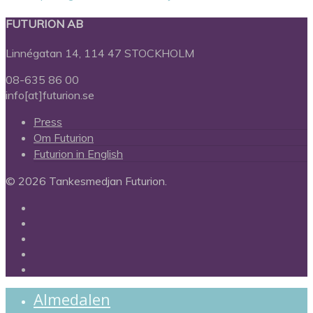
FUTURION AB
Linnégatan 14, 114 47 STOCKHOLM
08-635 86 00
info[at]futurion.se
Press
Om Futurion
Futurion in English
© 2026 Tankesmedjan Futurion.
twitter
facebook
linkedin
instagram
spotify
Close
Almedalen
Menu