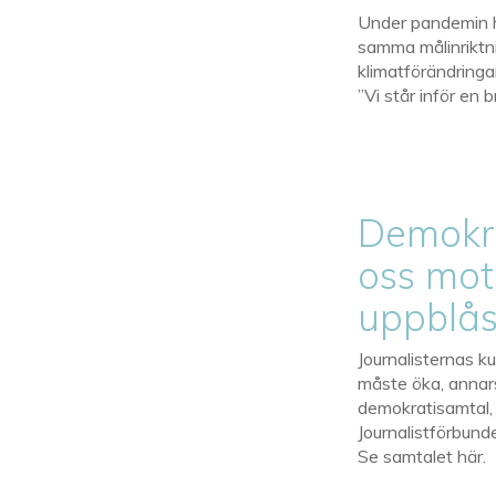
Under pandemin ha
samma målinriktni
klimatförändring
”Vi står inför en 
Demokra
oss mot
uppblås
Journalisternas k
måste öka, annars 
demokratisamtal,
Journalistförbund
Se samtalet här.