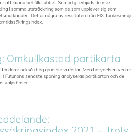
för att kunna behålla jobbet. Samtidigt erbjuds de inte
ing i samma utsträckning som de som upplever sig som
etsmarknaden. Det är några av resultaten från FIX, tankesmedj
framtidssäkringsindex.
: Omkullkastad partikarta
 förklarar också i hög grad hur vi röstar. Men betydelsen verkar
d. I Futurions senaste spaning analyseras partikartan och de
as väljarbaser.
eddelande:
ssäkringsindex 2021 – Trots