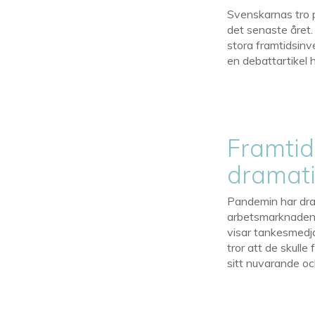
Svenskarnas tro p
det senaste året.
stora framtidsinv
en debattartikel 
Framtid
dramati
Pandemin har dra
arbetsmarknaden
visar tankesmedja
tror att de skull
sitt nuvarande oc