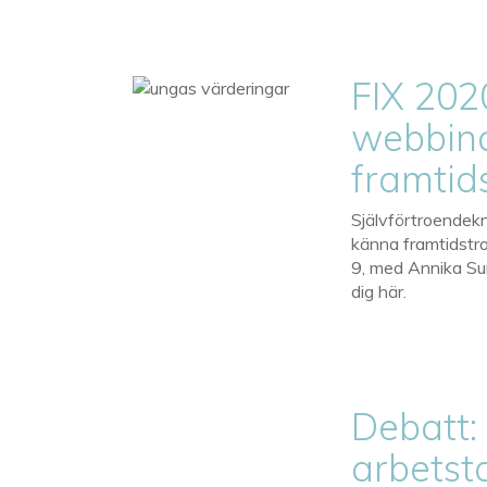
FIX 202
webbina
framtid
Självförtroendekn
känna framtidstr
9, med Annika Su
dig här.
Debatt:
arbetst