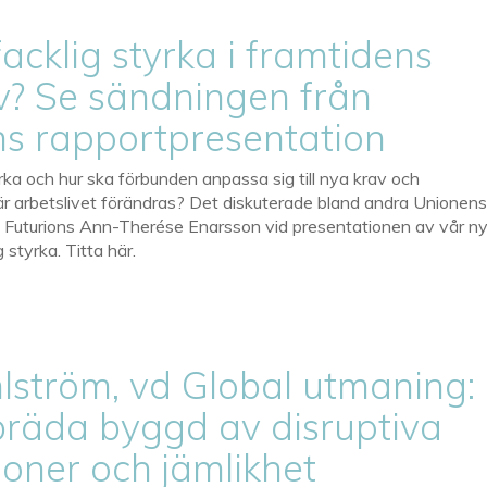
acklig styrka i framtidens
iv? Se sändningen från
ns rapportpresentation
yrka och hur ska förbunden anpassa sig till nya krav och
är arbetslivet förändras? Det diskuterade bland andra Unionen
h Futurions Ann-Therése Enarsson vid presentationen av vår n
 styrka. Titta här.
lström, vd Global utmaning:
bräda byggd av disruptiva
ioner och jämlikhet