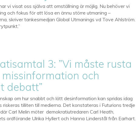
r vi visat oss själva att omställning är möjlig. Nu behöver vi
ng och fokus för att lösa en ännu större utmaning –
arna, skriver tankesmedjan Global Utmanings vd Tove Ahlström.
brytpunkt.”
tisamtal 3: ”Vi måste rusta
 missinformation och
t debatt”
unskap om hur snabbt och lätt desinformation kan spridas idag
riskeras tilliten till medierna. Det konstateras i Futurions tredje
 där Carl Melin möter demokratiutredaren Carl Heath,
ets ordförande Ulrika Hyllert och Hanna Linderstål från Earhart.