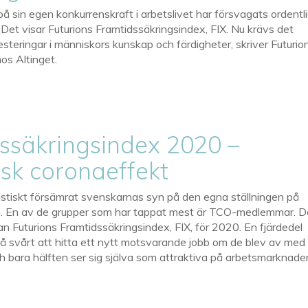
å sin egen konkurrenskraft i arbetslivet har försvagats ordentl
 Det visar Futurions Framtidssäkringsindex, FIX. Nu krävs det
esteringar i människors kunskap och färdigheter, skriver Futurion
hos Altinget.
ssäkringsindex 2020 –
sk coronaeffekt
stiskt försämrat svenskarnas syn på den egna ställningen på
. En av de grupper som har tappat mest är TCO-medlemmar. D
n Futurions Framtidssäkringsindex, FIX, för 2020. En fjärdedel
e få svårt att hitta ett nytt motsvarande jobb om de blev av med
h bara hälften ser sig själva som attraktiva på arbetsmarknade