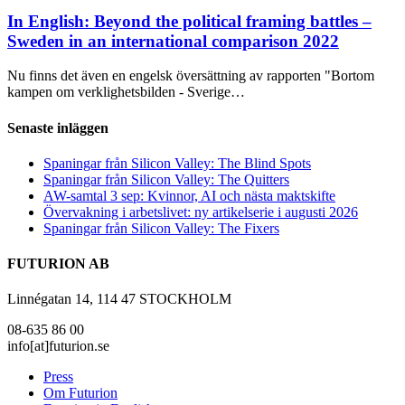
In English: Beyond the political framing battles –
Sweden in an international comparison 2022
Nu finns det även en engelsk översättning av rapporten "Bortom
kampen om verklighetsbilden - Sverige…
Senaste inläggen
Spaningar från Silicon Valley: The Blind Spots
Spaningar från Silicon Valley: The Quitters
AW-samtal 3 sep: Kvinnor, AI och nästa maktskifte
Övervakning i arbetslivet: ny artikelserie i augusti 2026
Spaningar från Silicon Valley: The Fixers
FUTURION AB
Linnégatan 14, 114 47 STOCKHOLM
08-635 86 00
info[at]futurion.se
Press
Om Futurion