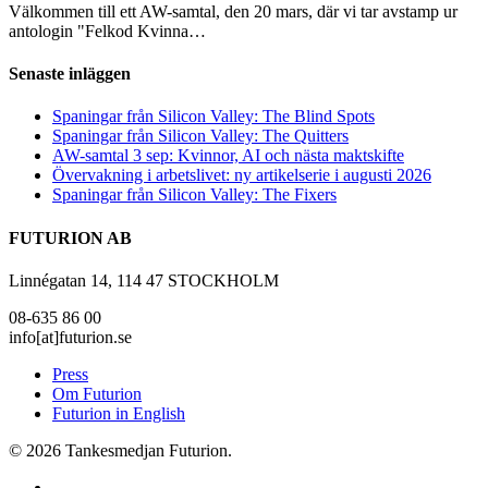
Välkommen till ett AW-samtal, den 20 mars, där vi tar avstamp ur
antologin "Felkod Kvinna…
Senaste inläggen
Spaningar från Silicon Valley: The Blind Spots
Spaningar från Silicon Valley: The Quitters
AW-samtal 3 sep: Kvinnor, AI och nästa maktskifte
Övervakning i arbetslivet: ny artikelserie i augusti 2026
Spaningar från Silicon Valley: The Fixers
FUTURION AB
Linnégatan 14, 114 47 STOCKHOLM
08-635 86 00
info[at]futurion.se
Press
Om Futurion
Futurion in English
© 2026 Tankesmedjan Futurion.
twitter