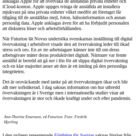
anklagas Apple för att övervaka de anställdas privata enheter och
iCloud-konton. Apple uppges tvinga de anställda att installera
mjukvara på sina privata enheter vilket medför att företaget får
tillgång till de anställdas mejl, foton, hälsoinformation och annan
personlig data. Apple anklagas även för att ha förbjudit personalen
att diskutera löner och arbetsförhållanden.
När Futurion lät Novus undersöka svenskarnas inställning till digital
övervakning i arbetslivet visade den att övervakning leder till ökad
stress och oro. En av tre arbetstagare känner inte till om deras
arbetsgivare mäter deras produktivitet digitalt. Närmare var femte
anställd är beredd att gå ner i lön för att slippa digital övervakning
och en klar majoritet anser att den är ett intrång på den personliga
integriteten.
Det är oroväckande med tanke på att övervakningen ökar och blir
allt mer sofistikerad. I dag saknas information om hur utbredd
övervakningen är i Sverige men i internationella studier visar att
övervakningen är stor och ökade kraftigt under och efter pandemin.
Ann-Therése Enarsson, vd Futurion. Foto: Fredrik
Hjerling
I den nyligen presenterade
Färdplan för Sverige
saknas förslag från