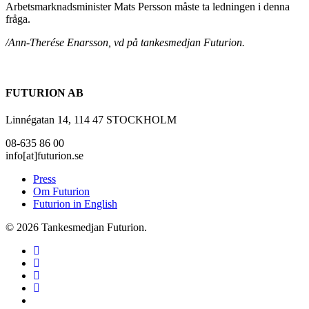
Arbetsmarknadsminister Mats Persson måste ta ledningen i denna
fråga.
/Ann-Therése Enarsson, vd på tankesmedjan Futurion.
FUTURION AB
Linnégatan 14, 114 47 STOCKHOLM
08-635 86 00
info[at]futurion.se
Press
Om Futurion
Futurion in English
© 2026 Tankesmedjan Futurion.
twitter
facebook
linkedin
instagram
spotify