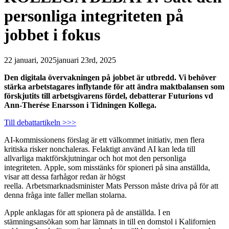
personliga integriteten på
jobbet i fokus
22 januari, 2025
januari 23rd, 2025
Den digitala övervakningen på jobbet är utbredd. Vi behöver
stärka arbetstagares inflytande för att ändra maktbalansen som
förskjutits till arbetsgivarens fördel, debatterar Futurions vd
Ann-Therése Enarsson i Tidningen Kollega.
Till debattartikeln >>>
AI-kommissionens förslag är ett välkommet initiativ, men flera
kritiska risker nonchaleras. Felaktigt använd AI kan leda till
allvarliga maktförskjutningar och hot mot den personliga
integriteten. Apple, som misstänks för spioneri på sina anställda,
visar att dessa farhågor redan är högst
reella. Arbetsmarknadsminister Mats Persson måste driva på för att
denna fråga inte faller mellan stolarna.
Apple anklagas för att spionera på de anställda. I en
stämningsansökan som har lämnats in till en domstol i Kalifornien