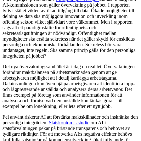
AI-kommissionen som gäller övervakning på jobbet. I rapporten
lyfts i stället vikten av ökad tillgång till data. Ökade möjligheter till
delning av data ska möjliggöra innovation och utveckling inom
offentlig sektor, vilket självklart vore välkommet. Men i rapporten
sägs att ett paradigmskifte för offentlighets- och
sekretesslagstiftningen är nödvändigt. Offentlighet mellan
myndigheter ska ersätta sekretess när det gäller skydd för enskildas
personliga och ekonomiska förhållanden. Sekretess bör vara
undantaget, inte regeln. Ska samma princip gälla för den personliga
integriteten på jobbet?
Det nya övervakningssamhället är i dag en realitet. Övervakningen
förändrar maktbalansen på arbetsmarknaden genom att ge
arbetsgivaren möjlighet att i detalj kartlägga arbetstagarna.
Datainsamlingen kan även hjälpa arbetsgivaren att identifiera topp-
och lågpresterande anställda och analysera deras arbetsvanor. Det
finns exempel på företag som använder informationen för att
analysera och förutse vad den anställde kan tänkas göra – till
exempel be om löneökning, eller leta efter ett nytt jobb.
Fel använt riskerar AI att förstärka maktskillnader och inskränka den
personliga integriteten.
Statskontorets studie
om AI i
statsförvaltningen pekar på bristande transparens och behovet av
tydligare riktlinjer. För att motverka AI:s negativa effekter behövs
kraftfulla satsningar på kompetensutveckling, ökat inflytande för