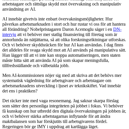
arbetstagare och rättsliga skydd mot övervakning och manipulativ
användning av AI.
AI innebär givetvis inte enbart övervakningsmöjligheter. Hur
påverkas arbetsmarknaden i stort och hur rustar vi oss för att hantera
all förändring? Nobelpristagaren Daron Acemoglu säger i en
DN-
intervju
att vi behöver mer statlig finansiering till företag som är
annorlunda än nätjättarna, så att olika forskningsriktningar utforskas.
Och vi behöver skyddsräcken för hur AI kan användas. I dag finns
det alldeles för svaga skydd mot att AI används på manipulativa sätt.
Han lägger till att vi inte kan stoppa automatiseringen, men staten
måste hitta sätt att använda AI på som skapar meningsfulla,
tillfredsställande och välbetalda jobb.
Men AI-kommissionen nöjer sig med att skriva att det behövs mer
systematisk vägledning för arbetsgivare och arbetstagare om
arbetsmarknadens utveckling i ljuset av teknikskiftet. Vad innebär
det ens i praktiken?
Det räcker inte med vaga resonemang. Jag saknar skarpa förslag
som sätter den personliga integriteten på jobbet i fokus. Vi behöver
få kunskap om hur utbredd den digitala övervakningen på jobben är,
och vi behöver stärka arbetstagarnas inflytande för att ändra
maktbalansen som har förskjutits till arbetsgivarens fördel.
Regeringen bör ge IMY i uppdrag att kartlägga läget.