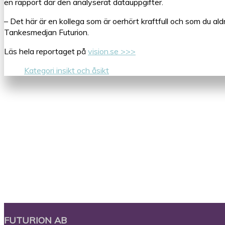
en rapport där den analyserat datauppgifter.
– Det här är en kollega som är oerhört kraftfull och som du a
Tankesmedjan Futurion.
Läs hela reportaget på
vision.se >>>
Kategori insikt och åsikt
FUTURION AB
Close
Almedalen