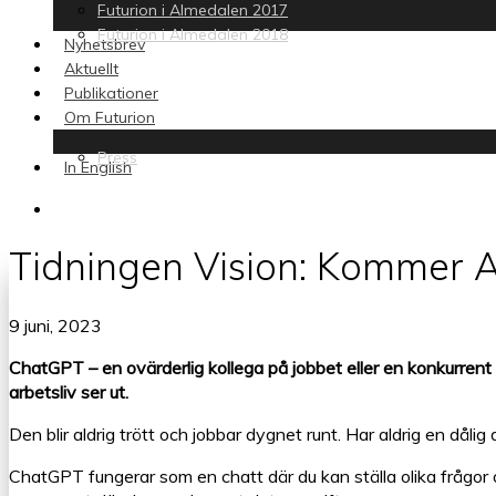
Futurion i Almedalen 2017
Futurion i Almedalen 2018
Nyhetsbrev
Aktuellt
Publikationer
Om Futurion
Press
In English
search
Tidningen Vision: Kommer A
9 juni, 2023
ChatGPT – en ovärderlig kollega på jobbet eller en konkurrent 
arbetsliv ser ut.
Den blir aldrig trött och jobbar dygnet runt. Har aldrig en då
ChatGPT fungerar som en chatt där du kan ställa olika frågor 