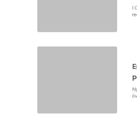
I 
re
E
p
Ny
öv