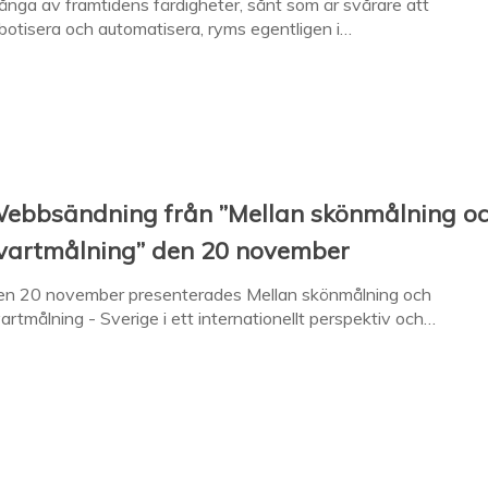
nga av framtidens färdigheter, sånt som är svårare att
botisera och automatisera, ryms egentligen i…
ebbsändning från ”Mellan skönmålning o
vartmålning” den 20 november
en 20 november presenterades Mellan skönmålning och
artmålning - Sverige i ett internationellt perspektiv och…