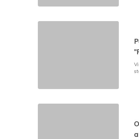
P
”
Vi
st
O
a