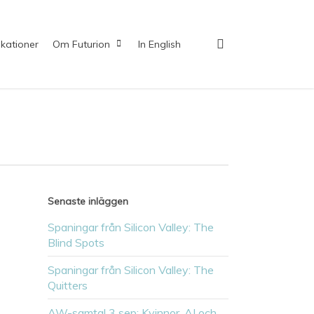
search
ikationer
Om Futurion
In English
Senaste inläggen
Spaningar från Silicon Valley: The
Blind Spots
Spaningar från Silicon Valley: The
Quitters
AW-samtal 3 sep: Kvinnor, AI och