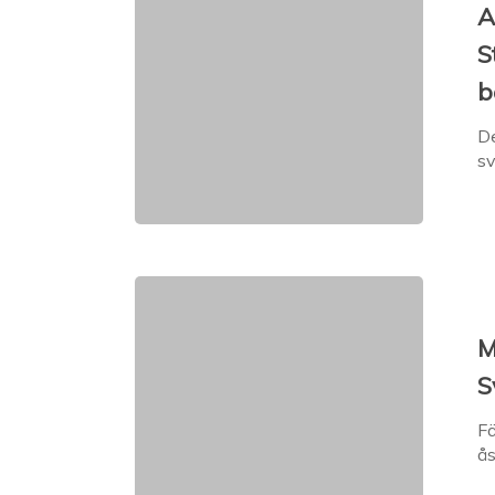
A
S
b
De
s
M
S
Fö
ås