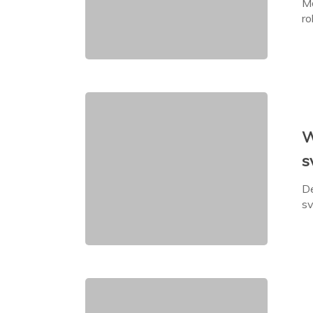
Må
ro
W
s
D
sv