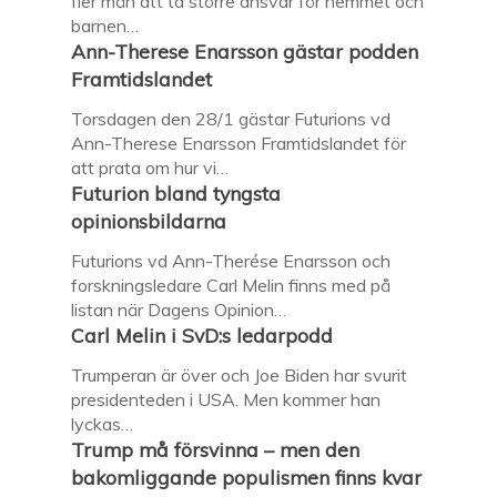
fler män att ta större ansvar för hemmet och
barnen…
Ann-Therese Enarsson gästar podden
Framtidslandet
Torsdagen den 28/1 gästar Futurions vd
Ann-Therese Enarsson Framtidslandet för
att prata om hur vi…
Futurion bland tyngsta
opinionsbildarna
Futurions vd Ann-Therése Enarsson och
forskningsledare Carl Melin finns med på
listan när Dagens Opinion…
Carl Melin i SvD:s ledarpodd
Trumperan är över och Joe Biden har svurit
presidenteden i USA. Men kommer han
lyckas…
Trump må försvinna – men den
bakomliggande populismen finns kvar