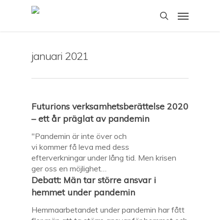
Skip
Menu
to
search
main
content
januari 2021
Futurions verksamhetsberättelse 2020
– ett år präglat av pandemin
"Pandemin är inte över och
vi kommer få leva med dess
efterverkningar under lång tid. Men krisen
ger oss en möjlighet…
Debatt: Män tar större ansvar i
hemmet under pandemin
Hemmaarbetandet under pandemin har fått