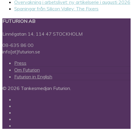
Övervakning i arbetslivet: ny artikelserie i augusti 2026
Spaningar från Silicon Valley: The Fixers
FUTURION AB
Linnégatan 14, 114 47 STOCKHOLM
08-635 86 00
info[at]futurion.se
Press
Om Futurion
Futurion in English
© 2026 Tankesmedjan Futurion.
twitter
facebook
linkedin
instagram
spotify