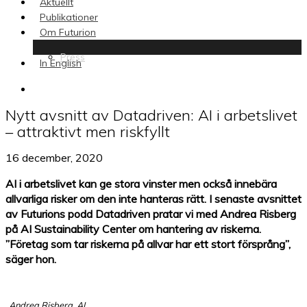
Aktuellt
Publikationer
Om Futurion
Press
In English
search
Nytt avsnitt av Datadriven: AI i arbetslivet
– attraktivt men riskfyllt
16 december, 2020
AI i arbetslivet kan ge stora vinster men också innebära
allvarliga risker om den inte hanteras rätt. I senaste avsnittet
av Futurions podd Datadriven pratar vi med Andrea Risberg
på AI Sustainability Center om hantering av riskerna.
”Företag som tar riskerna på allvar har ett stort försprång”,
säger hon.
Andrea Risberg, AI