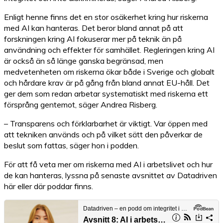
Enligt henne finns det en stor osäkerhet kring hur riskerna
med AI kan hanteras. Det beror bland annat på att
forskningen kring AI fokuserar mer på teknik än på
användning och effekter för samhället. Regleringen kring AI
är också än så länge ganska begränsad, men
medvetenheten om riskerna ökar både i Sverige och globalt
och hårdare krav är på gång från bland annat EU-håll. Det
ger dem som redan arbetar systematiskt med riskerna ett
försprång gentemot, säger Andrea Risberg.
– Transparens och förklarbarhet är viktigt. Var öppen med
att tekniken används och på vilket sätt den påverkar de
beslut som fattas, säger hon i podden.
För att få veta mer om riskerna med AI i arbetslivet och hur
de kan hanteras, lyssna på senaste avsnittet av Datadriven
här eller där poddar finns.