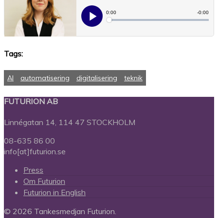
Tags:
AI
automatisering
digitalisering
teknik
FUTURION AB
Linnégatan 14, 114 47 STOCKHOLM
08-635 86 00
info[at]futurion.se
Press
Om Futurion
Futurion in English
© 2026 Tankesmedjan Futurion.