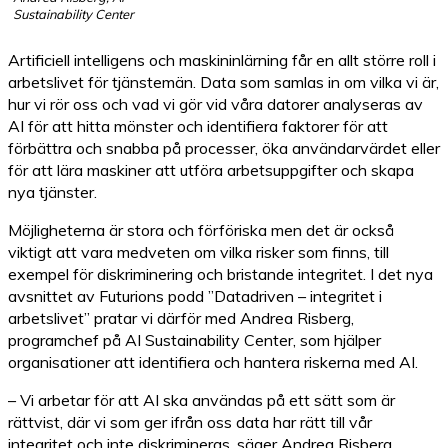
Sustainability Center
Artificiell intelligens och maskininlärning får en allt större roll i
arbetslivet för tjänstemän. Data som samlas in om vilka vi är,
hur vi rör oss och vad vi gör vid våra datorer analyseras av
AI för att hitta mönster och identifiera faktorer för att
förbättra och snabba på processer, öka användarvärdet eller
för att lära maskiner att utföra arbetsuppgifter och skapa
nya tjänster.
Möjligheterna är stora och förföriska men det är också
viktigt att vara medveten om vilka risker som finns, till
exempel för diskriminering och bristande integritet. I det nya
avsnittet av Futurions podd ”Datadriven – integritet i
arbetslivet” pratar vi därför med Andrea Risberg,
programchef på AI Sustainability Center, som hjälper
organisationer att identifiera och hantera riskerna med AI.
– Vi arbetar för att AI ska användas på ett sätt som är
rättvist, där vi som ger ifrån oss data har rätt till vår
integritet och inte diskrimineras, säger Andrea Risberg.